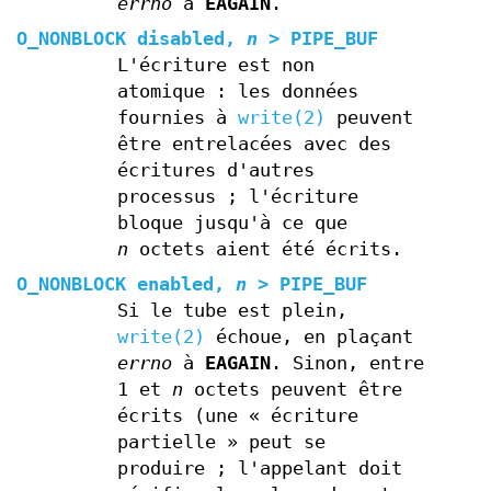
errno
à
EAGAIN
.
O_NONBLOCK
disabled,
n
>
PIPE_BUF
L'écriture est non
atomique : les données
fournies à
write(2)
peuvent
être entrelacées avec des
écritures d'autres
processus ; l'écriture
bloque jusqu'à ce que
n
octets aient été écrits.
O_NONBLOCK
enabled,
n
>
PIPE_BUF
Si le tube est plein,
write(2)
échoue, en plaçant
errno
à
EAGAIN
. Sinon, entre
1 et
n
octets peuvent être
écrits (une « écriture
partielle » peut se
produire ; l'appelant doit