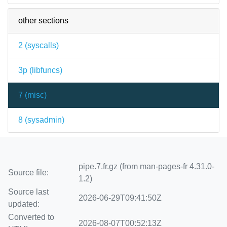
other sections
2 (
syscalls
)
3p (
libfuncs
)
7 (
misc
)
8 (
sysadmin
)
pipe.7.fr.gz (from man-pages-fr 4.31.0-
Source file:
1.2)
Source last
2026-06-29T09:41:50Z
updated:
Converted to
2026-08-07T00:52:13Z