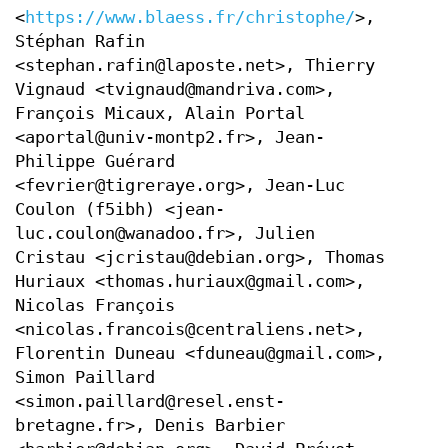
<
https://www.blaess.fr/christophe/
>,
Stéphan Rafin
<stephan.rafin@laposte.net>, Thierry
Vignaud <tvignaud@mandriva.com>,
François Micaux, Alain Portal
<aportal@univ-montp2.fr>, Jean-
Philippe Guérard
<fevrier@tigreraye.org>, Jean-Luc
Coulon (f5ibh) <jean-
luc.coulon@wanadoo.fr>, Julien
Cristau <jcristau@debian.org>, Thomas
Huriaux <thomas.huriaux@gmail.com>,
Nicolas François
<nicolas.francois@centraliens.net>,
Florentin Duneau <fduneau@gmail.com>,
Simon Paillard
<simon.paillard@resel.enst-
bretagne.fr>, Denis Barbier