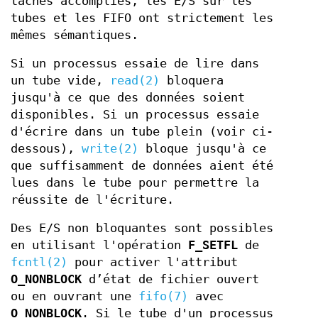
tâches accomplies, les E/S sur les
tubes et les FIFO ont strictement les
mêmes sémantiques.
Si un processus essaie de lire dans
un tube vide,
read(2)
bloquera
jusqu'à ce que des données soient
disponibles. Si un processus essaie
d'écrire dans un tube plein (voir ci‐
dessous),
write(2)
bloque jusqu'à ce
que suffisamment de données aient été
lues dans le tube pour permettre la
réussite de l'écriture.
Des E/S non bloquantes sont possibles
en utilisant l'opération
F_SETFL
de
fcntl(2)
pour activer l'attribut
O_NONBLOCK
d’état de fichier ouvert
ou en ouvrant une
fifo(7)
avec
O_NONBLOCK
. Si le tube d'un processus