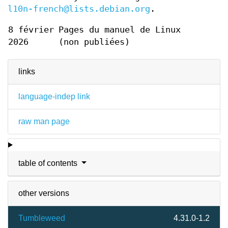
l10n-french@lists.debian.org
.
8 février
Pages du manuel de Linux
2026
(non publiées)
links
language-indep link
raw man page
table of contents
other versions
Tumbleweed
4.31.0-1.2