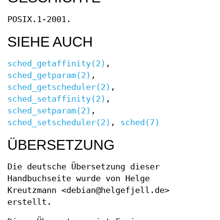
POSIX.1-2001.
SIEHE AUCH
sched_getaffinity(2)
,
sched_getparam(2)
,
sched_getscheduler(2)
,
sched_setaffinity(2)
,
sched_setparam(2)
,
sched_setscheduler(2)
,
sched(7)
ÜBERSETZUNG
Die deutsche Übersetzung dieser
Handbuchseite wurde von Helge
Kreutzmann <debian@helgefjell.de>
erstellt.