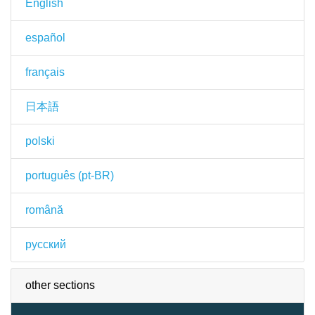
English
español
français
日本語
polski
português (pt-BR)
română
русский
other sections