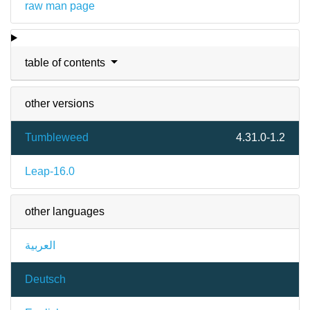
raw man page
table of contents
other versions
Tumbleweed
4.31.0-1.2
Leap-16.0
other languages
العربية
Deutsch