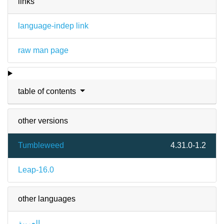
links
language-indep link
raw man page
table of contents
other versions
Tumbleweed
4.31.0-1.2
Leap-16.0
other languages
العربية