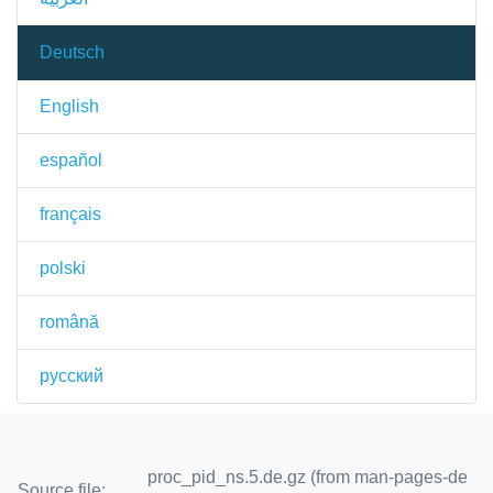
Deutsch
English
español
français
polski
română
русский
proc_pid_ns.5.de.gz (from man-pages-de
Source file: