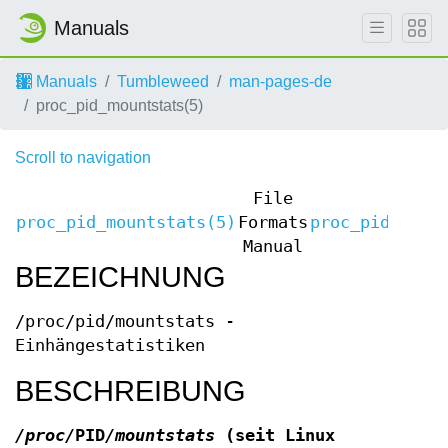
Manuals
Manuals
Tumbleweed
man-pages-de
proc_pid_mountstats(5)
Scroll to navigation
File
proc_pid_mountstats(5)
Formats
proc_pid_moun
Manual
BEZEICHNUNG
/proc/pid/mountstats -
Einhängestatistiken
BESCHREIBUNG
/proc/
PID
/mountstats
(seit Linux