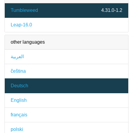
Tumbleweed
4.31.0-1.2
Leap-16.0
other languages
العربية
čeština
Deutsch
English
français
polski