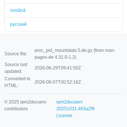
română
русский
proc_pid_mountstats.5.de.gz (from man-
Source file:
pages-de 4.31.0-1.2)
Source last
2026-06-29T09:41:50Z
updated:
Converted to
2026-08-07T00:52:16Z
HTML:
© 2025 rpm2docserv
rpm2docserv
contributors
20251031.483a2f9
License