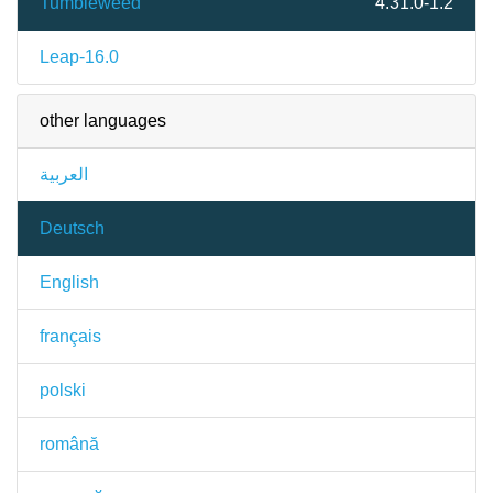
Tumbleweed
4.31.0-1.2
Leap-16.0
other languages
العربية
Deutsch
English
français
polski
română