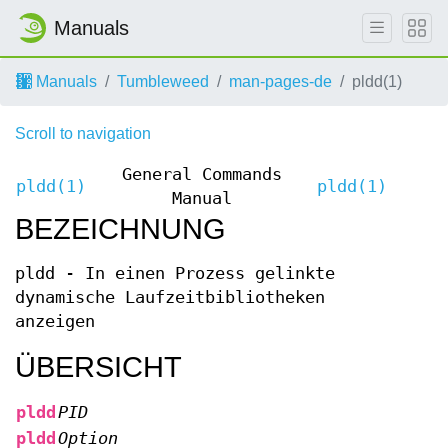
Manuals
Manuals
Tumbleweed
man-pages-de
pldd(1)
Scroll to navigation
General Commands
pldd(1)
pldd(1)
Manual
BEZEICHNUNG
pldd - In einen Prozess gelinkte
dynamische Laufzeitbibliotheken
anzeigen
ÜBERSICHT
pldd
PID
pldd
Option