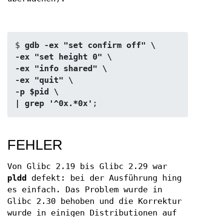
$
 gdb -ex "set confirm off" \
-ex "set height 0" \
-ex "info shared" \
-ex "quit" \
-p $pid \
| grep '^0x.*0x'
FEHLER
Von Glibc 2.19 bis Glibc 2.29 war
pldd
defekt: bei der Ausführung hing
es einfach. Das Problem wurde in
Glibc 2.30 behoben und die Korrektur
wurde in einigen Distributionen auf