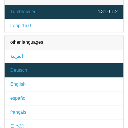
Tumbleweed
4.31.0-1.2
Leap-16.0
other languages
العربية
Deutsch
English
español
français
日本語