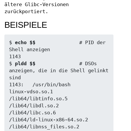
ältere Glibc-Versionen
zurückportiert.
BEISPIELE
$
 echo $$
               # PID der 
Shell anzeigen

1143

$
 pldd $$
               # DSOs 
anzeigen, die in die Shell gelinkt 
sind

1143:   /usr/bin/bash

linux-vdso.so.1

/lib64/libtinfo.so.5

/lib64/libdl.so.2

/lib64/libc.so.6

/lib64/ld-linux-x86-64.so.2
