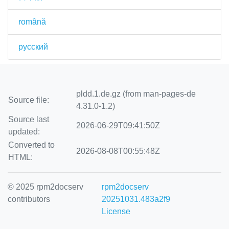
română
русский
pldd.1.de.gz (from man-pages-de
Source file:
4.31.0-1.2)
Source last
2026-06-29T09:41:50Z
updated:
Converted to
2026-08-08T00:55:48Z
HTML:
© 2025 rpm2docserv
rpm2docserv
contributors
20251031.483a2f9
License