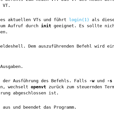
n VT.
des aktuellen VTs und führt
login(1)
als dies
zum Aufruf durch
init
geeignet. Es sollte nic
en.
meldeshell. Dem auszuführenden Befehl wird e
 Ausgaben.
s der Ausführung des Befehls. Falls
-w
und
-s
en, wechselt
openvt
zurück zum steuernden Ter
hrung abgeschlossen ist.
n aus und beendet das Programm.