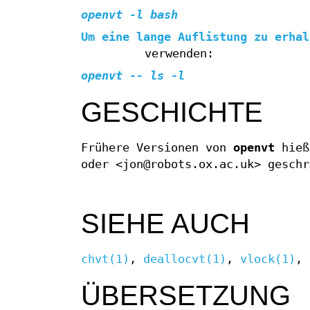
openvt -l bash
Um eine lange Auflistung zu erha
verwenden:
openvt -- ls -l
GESCHICHTE
Frühere Versionen von
openvt
hie
oder <jon@robots.ox.ac.uk> gesch
SIEHE AUCH
chvt(1)
,
deallocvt(1)
,
vlock(1)
,
ÜBERSETZUNG