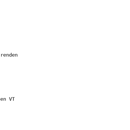
hrenden
-
ien VT