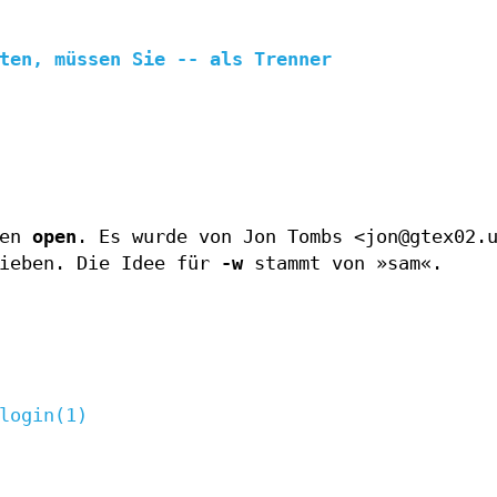
lten, müssen Sie
--
als Trenner
ßen
open
. Es wurde von Jon Tombs <jon@gtex02.
rieben. Die Idee für
-w
stammt von »sam«.
login(1)