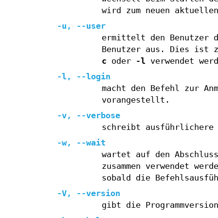
wird zum neuen aktuelle
-u
,
--user
ermittelt den Benutzer 
Benutzer aus. Dies ist 
c
oder
-l
verwendet werd
-l
,
--login
macht den Befehl zur An
vorangestellt.
-v
,
--verbose
schreibt ausführlichere
-w
,
--wait
wartet auf den Abschlus
zusammen verwendet werd
sobald die Befehlsausfü
-V
,
--version
gibt die Programmversio