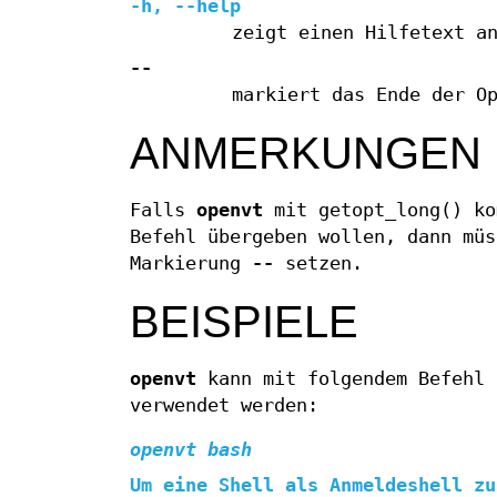
-h
,
--help
zeigt einen Hilfetext a
--
markiert das Ende der O
ANMERKUNGEN
Falls
openvt
mit getopt_long() ko
Befehl übergeben wollen, dann müs
Markierung
--
setzen.
BEISPIELE
openvt
kann mit folgendem Befehl 
verwendet werden:
openvt bash
Um eine Shell als Anmeldeshell zu