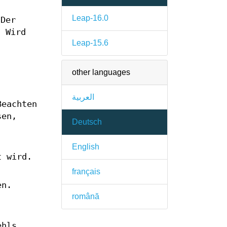
Leap-16.0
 Der
. Wird
Leap-15.6
other languages
العربية
Beachten
sen,
Deutsch
English
t wird.
français
en.
română
ehls