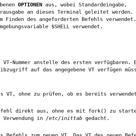
ebenen
OPTIONEN
aus, wobei Standardeingabe,
rausgabe an dieses Terminal geleitet werden.
m Finden des angeforderten Befehls verwendet
mgebungsvariable $SHELL verwendet.
e VT-Nummer anstelle des ersten verfügbaren. 
eibzugriff auf das angegebene VT verfügen müs
.
es VT, ohne zu prüfen, ob es bereits verwende
efehl direkt aus, ohne es mit fork() zu start
e Verwendung in
/etc/inittab
gedacht.
es Befehls zum neuen VT. Das VT des neuen Bef