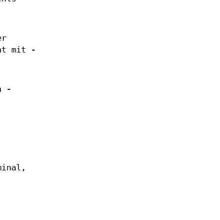
er
ht mit
-
in
-
minal,