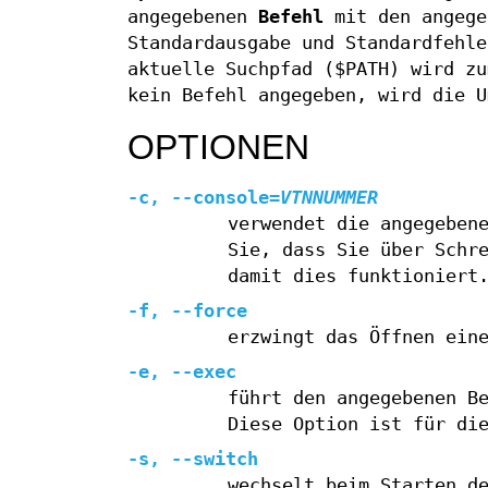
angegebenen
Befehl
mit den angeg
Standardausgabe und Standardfehle
aktuelle Suchpfad ($PATH) wird zu
kein Befehl angegeben, wird die U
OPTIONEN
-c
,
--console
=
VTNNUMMER
verwendet die angegeben
Sie, dass Sie über Schr
damit dies funktioniert
-f
,
--force
erzwingt das Öffnen ein
-e
,
--exec
führt den angegebenen B
Diese Option ist für di
-s
,
--switch
wechselt beim Starten d