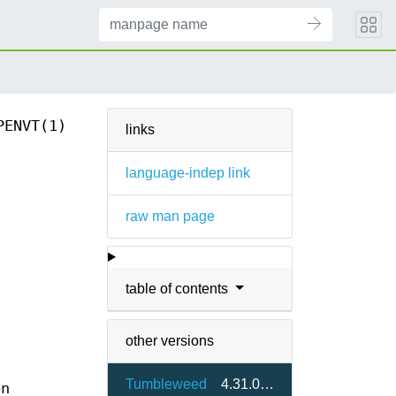
PENVT(1)
links
language-indep link
raw man page
table of contents
other versions
Tumbleweed
4.31.0-1.2
en