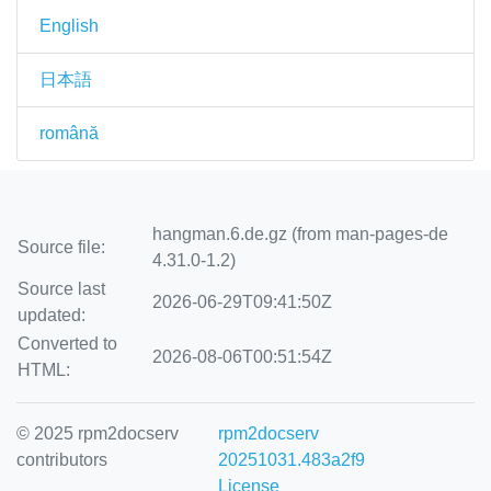
English
日本語
română
hangman.6.de.gz (from man-pages-de
Source file:
4.31.0-1.2)
Source last
2026-06-29T09:41:50Z
updated:
Converted to
2026-08-06T00:51:54Z
HTML:
© 2025 rpm2docserv
rpm2docserv
contributors
20251031.483a2f9
License