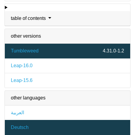
table of contents
other versions
Tumbleweed
4.31.0-1.2
Leap-16.0
Leap-15.6
other languages
العربية
Deutsch