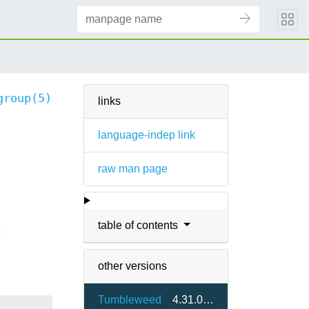
group(5)
links
language-indep link
raw man page
table of contents
e
other versions
Tumbleweed
4.31.0-1.2