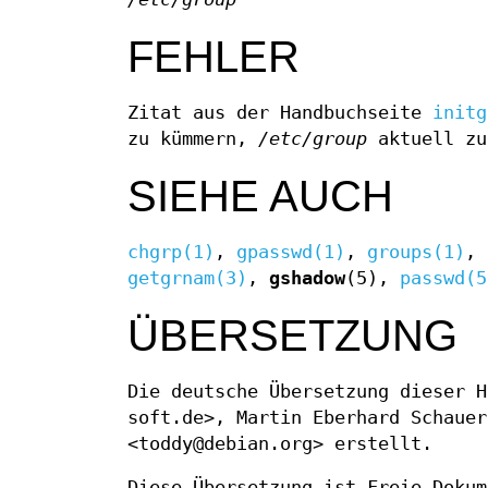
FEHLER
Zitat aus der Handbuchseite
initg
zu kümmern,
/etc/group
aktuell zu
SIEHE AUCH
chgrp(1)
,
gpasswd(1)
,
groups(1)
,
getgrnam(3)
,
gshadow
(5),
passwd(5
ÜBERSETZUNG
Die deutsche Übersetzung dieser H
soft.de>, Martin Eberhard Schauer
<toddy@debian.org> erstellt.
Diese Übersetzung ist Freie Doku