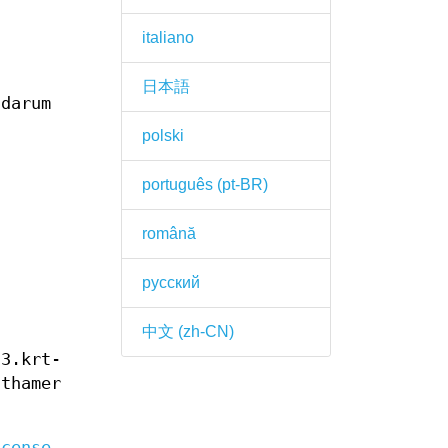
italiano
日本語
darum
polski
português (pt-BR)
română
русский
中文 (zh-CN)
t3.krt-
athamer
icense