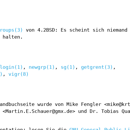
roups(3)
von 4.2BSD: Es scheint sich niemand 
 halten.
login(1)
,
newgrp(1)
,
sg(1)
,
getgrent(3)
,
)
,
vigr(8)
andbuchseite wurde von Mike Fengler <mike@kr
 <Martin.E.Schauer@gmx.de> und Dr. Tobias Qu
mentation; lesen Sie die
GNU General Public L