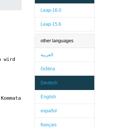
Leap-16.0
Leap-15.6
other languages
العربية
n wird
čeština
Deutsch
English
 Kommata
español
français