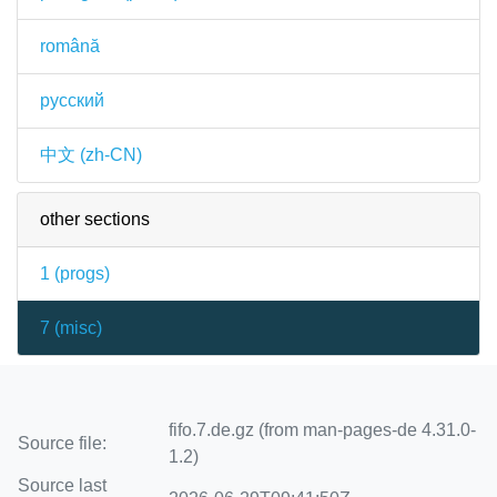
română
русский
中文 (zh-CN)
other sections
1 (
progs
)
7 (
misc
)
fifo.7.de.gz (from man-pages-de 4.31.0-
Source file:
1.2)
Source last