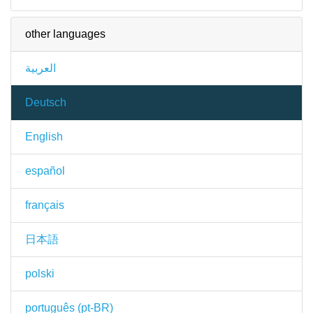
other languages
العربية
Deutsch
English
español
français
日本語
polski
português (pt-BR)