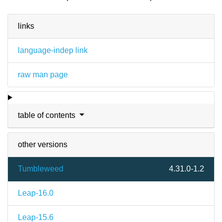
links
language-indep link
raw man page
table of contents
other versions
Tumbleweed
4.31.0-1.2
Leap-16.0
Leap-15.6