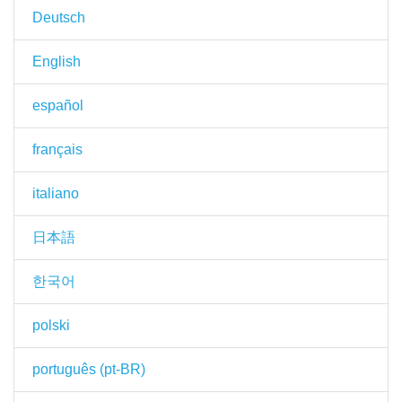
Deutsch
English
español
français
italiano
日本語
한국어
polski
português (pt-BR)