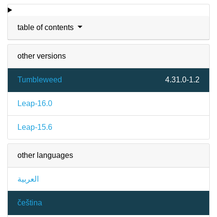
table of contents
other versions
Tumbleweed
4.31.0-1.2
Leap-16.0
Leap-15.6
other languages
العربية
čeština