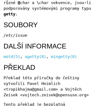
různé
@
char
a
\
char
sekvence, jsou-li
podporovány systémovými programy typu
getty
.
SOUBORY
/etc/issue
DALŠÍ INFORMACE
motd(5)
,
agetty(8)
,
mingetty(8)
PŘEKLAD
Překlad této příručky do češtiny
vytvořili Pavel Heimlich
<tropikhajma@gmail.com> a Vojtěch
Zeisek <vojtech.zeisek@opensuse.org>
Tento překlad je bezplatná