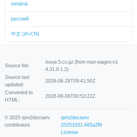
română
русский
中文 (zh-CN)
issue.5.cs.gz (from man-pages-cs
Source file:
4.31.0-1.2)
Source last
2026-06-29T09:41:50Z
updated:
Converted to
2026-08-08T00:53:22Z
HTML:
© 2025 rpm2docserv
rpm2docserv
contributors
20251031.483a2f9
License