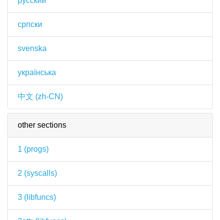
русский
српски
svenska
українська
中文 (zh-CN)
other sections
1 (
progs
)
2 (
syscalls
)
3 (
libfuncs
)