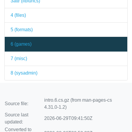
3attr (
libfuncs
)
4 (
files
)
5 (
formats
)
6 (
games
)
7 (
misc
)
8 (
sysadmin
)
intro.6.cs.gz (from man-pages-cs
Source file:
4.31.0-1.2)
Source last
2026-06-29T09:41:50Z
updated:
Converted to