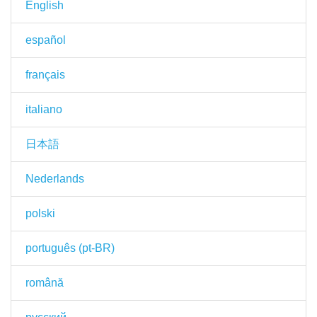
English
español
français
italiano
日本語
Nederlands
polski
português (pt-BR)
română