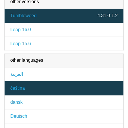
other versions
Tumbleweed
4.31.0-1.2
Leap-16.0
Leap-15.6
other languages
العربية
čeština
dansk
Deutsch