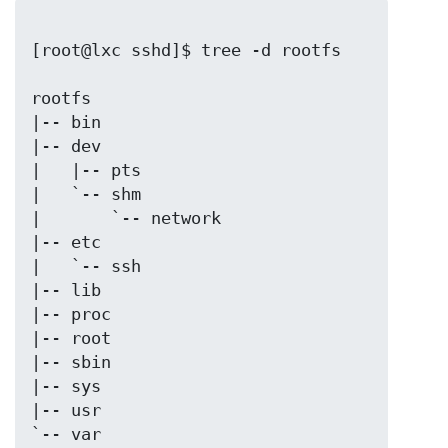
[root@lxc sshd]$ tree -d rootfs

rootfs	

|-- bin	

|-- dev	

|   |-- pts

|   `-- shm

|       `-- network

|-- etc	

|   `-- ssh

|-- lib	

|-- proc

|-- root

|-- sbin

|-- sys	

|-- usr	
