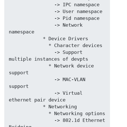
	        -> IPC namespace

	        -> User namespace

	        -> Pid namespace

	        -> Network 
namespace

	    * Device Drivers

	      * Character devices

	        -> Support 
multiple instances of devpts

	      * Network device 
support

	        -> MAC-VLAN 
support

	        -> Virtual 
ethernet pair device

	    * Networking

	      * Networking options

	        -> 802.1d Ethernet 