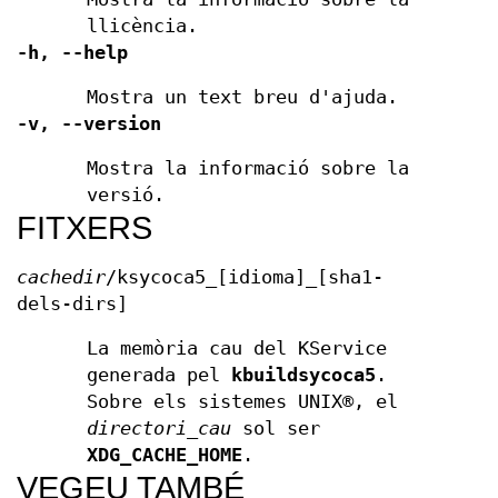
llicència.
-h, --help
Mostra un text breu d'ajuda.
-v, --version
Mostra la informació sobre la
versió.
FITXERS
cachedir
/ksycoca5_[idioma]_[sha1-
dels-dirs]
La memòria cau del KService
generada pel
kbuildsycoca5
.
Sobre els sistemes UNIX®, el
directori_cau
sol ser
XDG_CACHE_HOME
.
VEGEU TAMBÉ