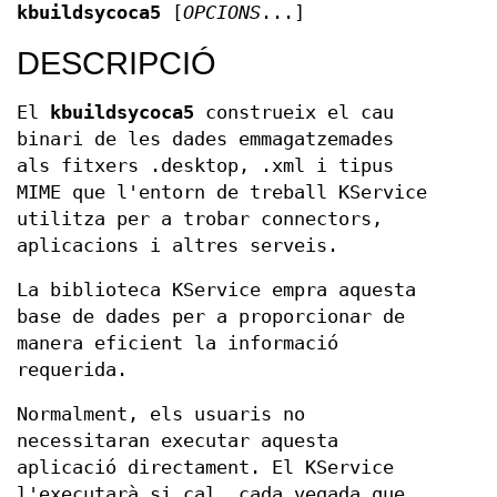
kbuildsycoca5
[
OPCIONS
...]
DESCRIPCIÓ
El
kbuildsycoca5
construeix el cau
binari de les dades emmagatzemades
als fitxers .desktop, .xml i tipus
MIME que l'entorn de treball KService
utilitza per a trobar connectors,
aplicacions i altres serveis.
La biblioteca KService empra aquesta
base de dades per a proporcionar de
manera eficient la informació
requerida.
Normalment, els usuaris no
necessitaran executar aquesta
aplicació directament. El KService
l'executarà si cal, cada vegada que