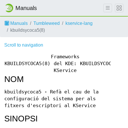
Manuals
Manuals
Tumbleweed
kservice-lang
kbuildsycoca5(8)
Scroll to navigation
Frameworks
KBUILDSYCOCA5(8)
del KDE:
KBUILDSYCOCA5(8)
KService
NOM
kbuildsycoca5 - Refà el cau de la
configuració del sistema per als
fitxers d'escriptori al KService
SINOPSI