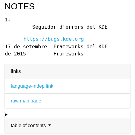
NOTES
1.
Seguidor d'errors del KDE
https://bugs.kde.org
17 de setembre
Frameworks del KDE
de 2015
Frameworks
links
language-indep link
raw man page
table of contents