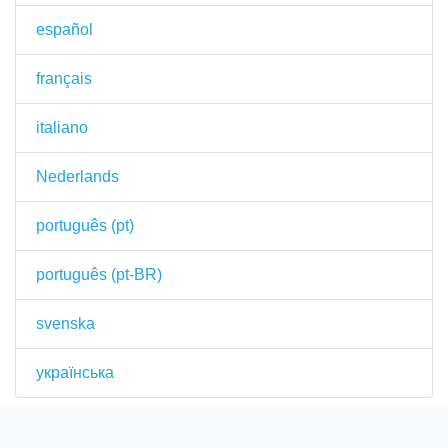
español
français
italiano
Nederlands
português (pt)
português (pt-BR)
svenska
українська