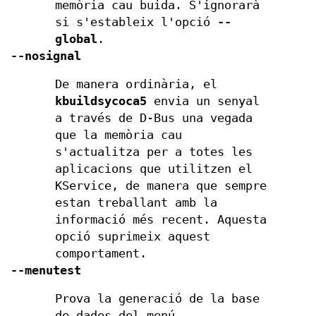
memòria cau buida. S'ignorarà
si s'estableix l'opció
--
global
.
--nosignal
De manera ordinària, el
kbuildsycoca5
envia un senyal
a través de D-Bus una vegada
que la memòria cau
s'actualitza per a totes les
aplicacions que utilitzen el
KService, de manera que sempre
estan treballant amb la
informació més recent. Aquesta
opció suprimeix aquest
comportament.
--menutest
Prova la generació de la base
de dades del menú