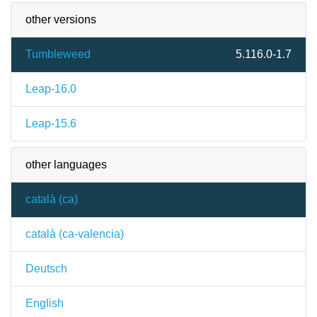
other versions
Tumbleweed
5.116.0-1.7
Leap-16.0
Leap-15.6
other languages
català (ca)
català (ca-valencia)
Deutsch
English