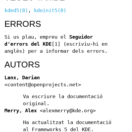
kded5(8)
,
kdeinit5(8)
ERRORS
Si us plau, empreu el
Seguidor
d'errors del KDE
[1] (escriviu-hi en
anglès) per a informar dels errors.
AUTORS
Lanx, Darian
<content@openprojects.net>
Va escriure la documentació
original.
Merry, Alex
<alexmerry@kde.org>
Ha actualitzat la documentació
al Frameworks 5 del KDE.