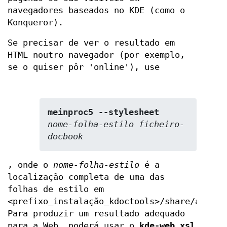
navegadores baseados no KDE (como o
Konqueror).
Se precisar de ver o resultado em
HTML noutro navegador (por exemplo,
se o quiser pôr 'online'), use
meinproc5
 --stylesheet 
nome-folha-estilo
ficheiro-
docbook
, onde o
nome-folha-estilo
é a
localização completa de uma das
folhas de estilo em
<prefixo_instalação_kdoctools>/share/apps/k
Para produzir um resultado adequado
para a Web, poderá usar o
kde-web.xsl