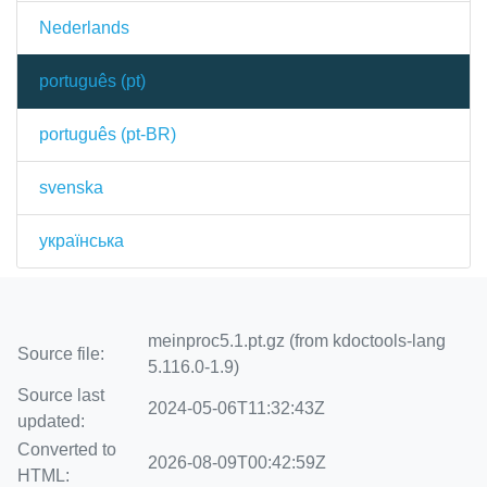
Nederlands
português (pt)
português (pt-BR)
svenska
українська
meinproc5.1.pt.gz (from kdoctools-lang
Source file:
5.116.0-1.9)
Source last
2024-05-06T11:32:43Z
updated:
Converted to
2026-08-09T00:42:59Z
HTML: