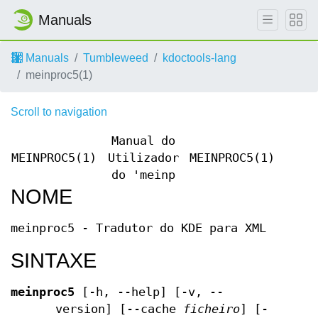
Manuals
Manuals
Tumbleweed
kdoctools-lang
meinproc5(1)
Scroll to navigation
Manual do
MEINPROC5(1)
Utilizador
MEINPROC5(1)
do 'meinp
NOME
meinproc5 - Tradutor do KDE para XML
SINTAXE
meinproc5
[-h, --help] [-v, --
version] [--cache
ficheiro
] [-