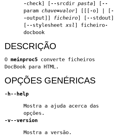
-check] [--srcdir
pasta
] [--
param
chave
=
valor
] [[[-o] | [-
-output]]
ficheiro
] [--stdout]
[--stylesheet
xsl
] ficheiro-
docbook
DESCRIÇÃO
O
meinproc5
converte ficheiros
DocBook para HTML.
OPÇÕES GENÉRICAS
-h
--help
Mostra a ajuda acerca das
opções.
-v
--version
Mostra a versão.