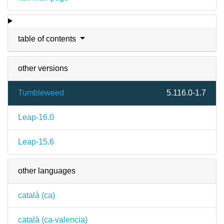
table of contents
other versions
Tumbleweed
5.116.0-1.7
Leap-16.0
Leap-15.6
other languages
català (ca)
català (ca-valencia)