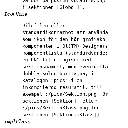
värdet på posten
DefaultGroup
i sektionen [Global]).
IconName
Bildfilen eller
standardikonnamnet att använda
som ikon för den här grafiska
komponenten i Qt(TM) Designers
komponentlista (standardvärde:
en PNG-fil namngiven med
sektionsnamnet, med eventuella
dubbla kolon borttagna, i
katalogen "pics" i en
inkompilerad resursfil, till
exempel :/pics/Sektion.png för
sektionen [Sektion], eller
:/pics/SektionKlass.png för
sektionen [Sektion::Klass]).
ImplClass