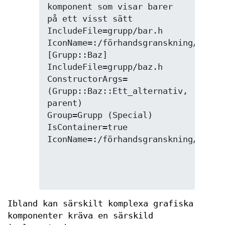
komponent som visar barer 
på ett visst sätt

IncludeFile=grupp/bar.h

IconName=:/förhandsgranskning/bar.pn
[Grupp::Baz]

IncludeFile=grupp/baz.h

ConstructorArgs=
(Grupp::Baz::Ett_alternativ, 
parent)

Group=Grupp (Special)

IsContainer=true

Ibland kan särskilt komplexa grafiska
komponenter kräva en särskild