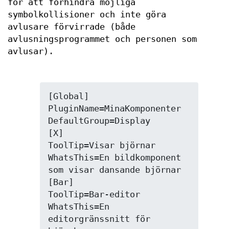
för att förhindra möjliga
symbolkollisioner och inte göra
avlusare förvirrade (både
avlusningsprogrammet och personen som
avlusar).
[Global]

PluginName=MinaKomponenter

DefaultGroup=Display

[X]

ToolTip=Visar björnar

WhatsThis=En bildkomponent 
som visar dansande björnar

[Bar]

ToolTip=Bar-editor

WhatsThis=En 
editorgränssnitt för 