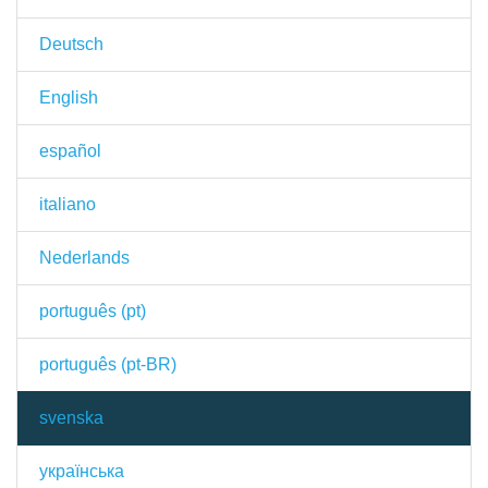
Deutsch
English
español
italiano
Nederlands
português (pt)
português (pt-BR)
svenska
українська