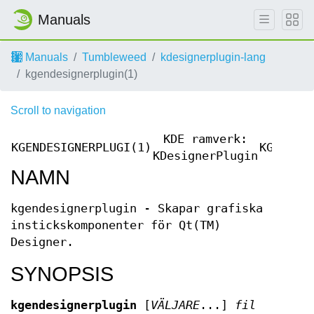
Manuals
Manuals
Tumbleweed
kdesignerplugin-lang
kgendesignerplugin(1)
Scroll to navigation
KDE ramverk:
KGENDESIGNERPLUGI(1)
KGENDES
KDesignerPlugin
NAMN
kgendesignerplugin - Skapar grafiska
instickskomponenter för Qt(TM)
Designer.
SYNOPSIS
kgendesignerplugin
[
VÄLJARE
...]
fil