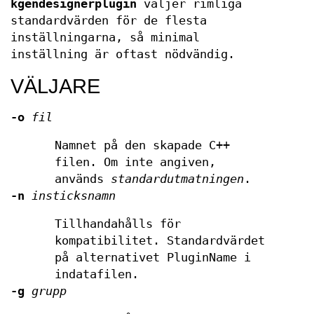
kgendesignerplugin
väljer rimliga
standardvärden för de flesta
inställningarna, så minimal
inställning är oftast nödvändig.
VÄLJARE
-o
fil
Namnet på den skapade C++
filen. Om inte angiven,
används
standardutmatningen
.
-n
insticksnamn
Tillhandahålls för
kompatibilitet. Standardvärdet
på alternativet PluginName i
indatafilen.
-g
grupp