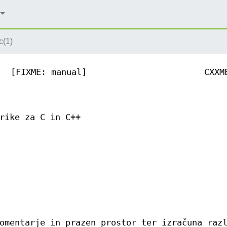
c(1)
[FIXME: manual]
CXXM
rike za C in C++
omentarje in prazen prostor ter izračuna raz