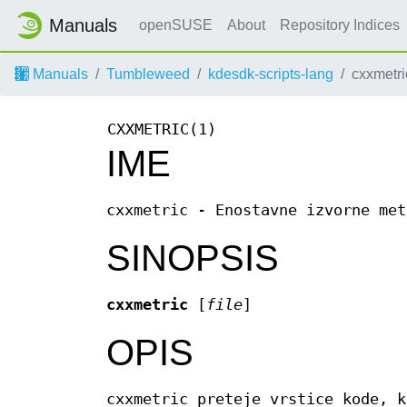
Manuals
openSUSE
About
Repository Indices
Manuals
Tumbleweed
kdesdk-scripts-lang
cxxmetri
CXXMETRIC(1)
IME
cxxmetric - Enostavne izvorne met
SINOPSIS
cxxmetric
[
file
]
OPIS
cxxmetric preteje vrstice kode, k