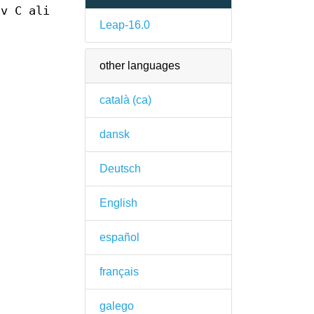
 v C ali
Leap-16.0
other languages
català (ca)
dansk
Deutsch
English
español
français
galego