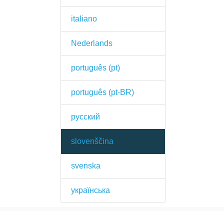
italiano
Nederlands
português (pt)
português (pt-BR)
русский
slovenščina
svenska
українська