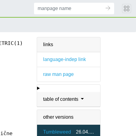
ETRIC(1)
links
language-indep link
raw man page
table of contents
other versions
Tumbleweed
26.04.3-1.1
lične