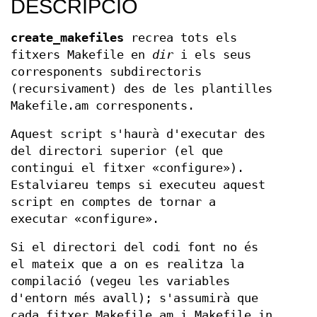
DESCRIPCIÓ
create_makefiles
recrea tots els
fitxers Makefile en
dir
i els seus
corresponents subdirectoris
(recursivament) des de les plantilles
Makefile.am corresponents.
Aquest script s'haurà d'executar des
del directori superior (el que
contingui el fitxer «configure»).
Estalviareu temps si executeu aquest
script en comptes de tornar a
executar «configure».
Si el directori del codi font no és
el mateix que a on es realitza la
compilació (vegeu les variables
d'entorn més avall); s'assumirà que
cada fitxer Makefile.am i Makefile.in