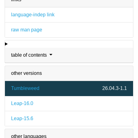
language-indep link
raw man page
table of contents
other versions
Tumbleweed
26.04.3-1.1
Leap-16.0
Leap-15.6
other languages