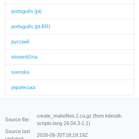
português (pt)
português (pt-BR)
русский
slovenščina
svenska
українська
create_makefiles.1.ca.gz (from kdesdk-
Source file:
scripts-lang 26.04.3-1.1)
Source last
2026-06-30T18:19:19Z
updated: