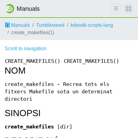
Manuals
Manuals
Tumbleweed
kdesdk-scripts-lang
create_makefiles(1)
Scroll to navigation
CREATE_MAKEFILES()
CREATE_MAKEFILES()
NOM
create_makefiles - Recrea tots els
fitxers Makefile sota un determinat
directori
SINOPSI
create_makefiles
[
dir
]