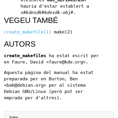
hauria d'estar establert a
s#kdesdk#kdesdk-obj#
.
VEGEU TAMBÉ
create_makefile(1)
make(2)
AUTORS
create_makefiles
ha estat escrit per
en Faure, David <faure@kde.org>.
Aquesta pàgina del manual ha estat
preparada per en Burton, Ben
<bab@debian.org> per al sistema
Debian GNU/Linux (però pot ser
emprada per d'altres).
links