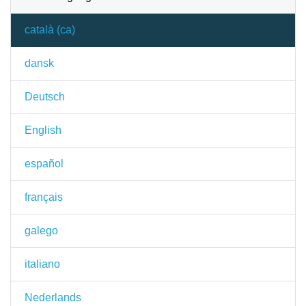
català (ca)
dansk
Deutsch
English
español
français
galego
italiano
Nederlands