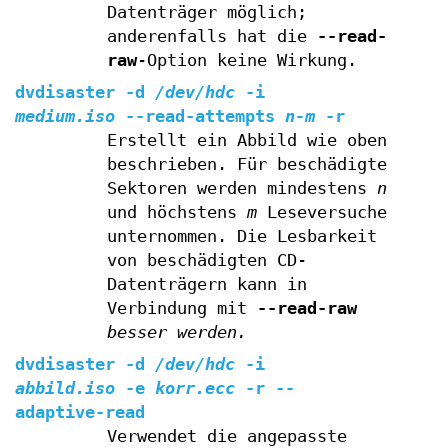
Datenträger möglich;
anderenfalls hat die
--read-
raw
-Option keine Wirkung.
dvdisaster
-d
/dev/hdc
-i
medium.iso
--read-attempts
n-m
-r
Erstellt ein Abbild wie oben
beschrieben. Für beschädigte
Sektoren werden mindestens
n
und höchstens
m
Leseversuche
unternommen. Die Lesbarkeit
von beschädigten CD-
Datenträgern kann in
Verbindung mit
--read-raw
besser werden.
dvdisaster
-d
/dev/hdc
-i
abbild.iso
-e
korr.ecc
-r
--
adaptive-read
Verwendet die angepasste