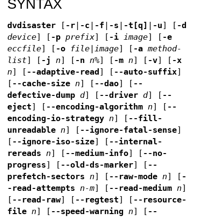
SYNTAX
dvdisaster
[
-r
|
-c
|
-f
|
-s
|
-t[q]
|
-u
] [
-d
device
] [
-p
prefix
] [
-i
image
] [
-e
eccfile
] [
-o
file|image
] [
-a
method-
list
] [
-j
n
] [
-n
n%
] [
-m
n
] [
-v
] [
-x
n
] [
--adaptive-read
] [
--auto-suffix
]
[
--cache-size
n
] [
--dao
] [
--
defective-dump
d
] [
--driver
d
] [
--
eject
] [
--encoding-algorithm
n
] [
--
encoding-io-strategy
n
] [
--fill-
unreadable
n
] [
--ignore-fatal-sense
]
[
--ignore-iso-size
] [
--internal-
rereads
n
] [
--medium-info
] [
--no-
progress
] [
--old-ds-marker
] [
--
prefetch-sectors
n
] [
--raw-mode
n
] [
-
-read-attempts
n-m
] [
--read-medium
n
]
[
--read-raw
] [
--regtest
] [
--resource-
file
n
] [
--speed-warning
n
] [
--