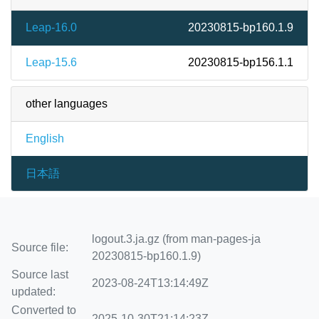
Leap-16.0
20230815-bp160.1.9
Leap-15.6
20230815-bp156.1.1
other languages
English
日本語
logout.3.ja.gz (from man-pages-ja
Source file:
20230815-bp160.1.9)
Source last
2023-08-24T13:14:49Z
updated:
Converted to
2025-10-30T21:14:23Z