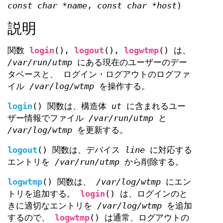
const char *name
,
const char *host
)
説明
関数
login
(),
logout
(),
logwtmp
() は、
/var/run/utmp
にある現在のユーザーのデー
タベースと、 ログイン・ログアウトのログファ
イル
/var/log/wtmp
を操作する。
login
() 関数は、構造体
ut
に含まれるユー
ザー情報でファイル
/var/run/utmp
と
/var/log/wtmp
を更新する。
logout
() 関数は、デバイス
line
に対応する
エントリを
/var/run/utmp
から削除する。
logwtmp
() 関数は、
/var/log/wtmp
にエン
トリを追加する。
login
() は、ログインのと
きに適切なエントリを
/var/log/wtmp
を追加
するので、
logwtmp
() は通常、ログアウトの