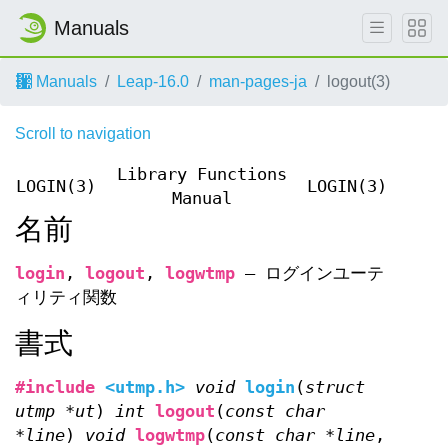
Manuals
Manuals
Leap-16.0
man-pages-ja
logout(3)
Scroll to navigation
Library Functions
LOGIN(3)
LOGIN(3)
Manual
名前
login
,
logout
,
logwtmp
—
ログインユーテ
ィリティ関数
書式
#include
<utmp.h>
void
login
(
struct
utmp *ut
)
int
logout
(
const char
*line
)
void
logwtmp
(
const char *line
,