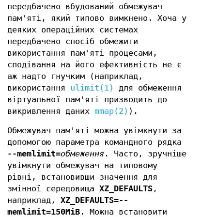
передбачено вбудований обмежувач
пам'яті, який типово вимкнено. Хоча у
деяких операційних системах
передбачено спосіб обмежити
використання пам'яті процесами,
сподівання на його ефективність не є
аж надто гнучким (наприклад,
використання
ulimit(1)
для обмеження
віртуальної пам'яті призводить до
викривлення даних
mmap(2)
).
Обмежувач пам'яті можна увімкнути за
допомогою параметра командного рядка
--memlimit=
обмеження
. Часто, зручніше
увімкнути обмежувач на типовому
рівні, встановивши значення для
змінної середовища
XZ_DEFAULTS
,
наприклад,
XZ_DEFAULTS=--
memlimit=150MiB
. Можна встановити