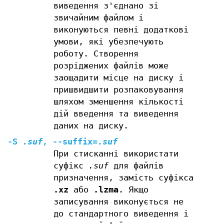
виведення з'єднано зі
звичайним файлом і
виконуються певні додаткові
умови, які убезпечують
роботу. Створення
розріджених файлів може
заощадити місце на диску і
пришвидшити розпаковування
шляхом зменшення кількості
дій введення та виведення
даних на диску.
-S
.suf
,
--suffix=
.suf
При стисканні використати
суфікс
.suf
для файлів
призначення, замість суфікса
.xz
або
.lzma
. Якщо
записування виконується не
до стандартного виведення і