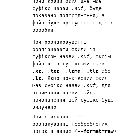
початковий файл вже має
суфікс назви
.suf
, буде
показано попередження, а
файл буде пропущено під час
обробки.
При розпаковуванні
розпізнавати файли із
суфіксом назви
.suf
, окрім
файлів із суфіксами назв
.xz
,
.txz
,
.lzma
,
.tlz
або
.lz
. Якщо початковий файл
мав суфікс назви
.suf
, для
отримання назви файла
призначення цей суфікс буде
вилучено.
При стисканні або
розпакуванні необроблених
потоків даних (
--format=raw
)