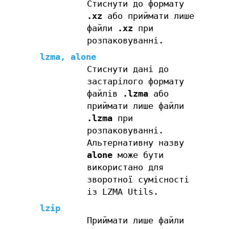
Стиснути до формату
.xz
або приймати лише
файли
.xz
при
розпаковуванні.
lzma
,
alone
Стиснути дані до
застарілого формату
файлів
.lzma
або
приймати лише файли
.lzma
при
розпаковуванні.
Альтернативну назву
alone
може бути
використано для
зворотної сумісності
із LZMA Utils.
lzip
Приймати лише файли