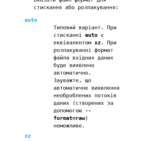
стискання або розпакування:
auto
Типовий варіант. При
стисканні
auto
є
еквівалентом
xz
. При
розпакуванні формат
файла вхідних даних
буде виявлено
автоматично.
Зауважте, що
автоматичне виявлення
необроблених потоків
даних (створених за
допомогою
--
format=raw
)
неможливе.
xz