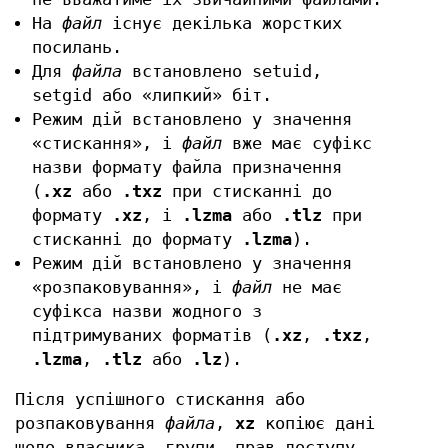
На
файл
існує декілька жорстких
посилань.
Для
файла
встановлено setuid,
setgid або «липкий» біт.
Режим дій встановлено у значення
«стискання», і
файл
вже має суфікс
назви формату файла призначення
(
.xz
або
.txz
при стисканні до
формату
.xz
, і
.lzma
або
.tlz
при
стисканні до формату
.lzma
).
Режим дій встановлено у значення
«розпаковування», і
файл
не має
суфікса назви жодного з
підтримуваних форматів (
.xz
,
.txz
,
.lzma
,
.tlz
або
.lz
).
Після успішного стискання або
розпаковування
файла
,
xz
копіює дані
щодо власника, групи, прав доступу,