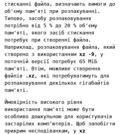
стисканні файла, визначають вимоги до
об'єму пам'яті при розпакуванні.
Типово, засобу розпаковування
потрібно від 5 % до 20 % об'єму
пам'яті, якого засіб стискання
потребує при створенні файла.
Наприклад, розпаковування файла, який
створено з використанням
xz -9
, у
поточній версії потребує 65 МіБ
пам'яті. Втім, можливе створення
файлів
.xz
, які потребуватимуть для
розпаковування декількох гігабайтів
пам'яті.
Ймовірність високого рівня
використання пам'яті може бути
особливо дошкульною для користувачів
застарілих комп'ютерів. Щоб запобігти
прикрим несподіванкам, у
xz