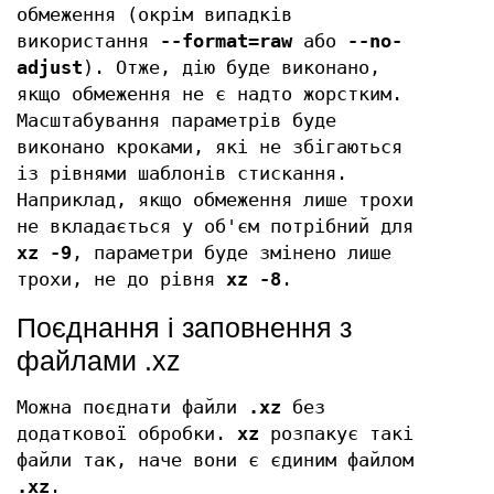
обмеження (окрім випадків
використання
--format=raw
або
--no-
adjust
). Отже, дію буде виконано,
якщо обмеження не є надто жорстким.
Масштабування параметрів буде
виконано кроками, які не збігаються
із рівнями шаблонів стискання.
Наприклад, якщо обмеження лише трохи
не вкладається у об'єм потрібний для
xz -9
, параметри буде змінено лише
трохи, не до рівня
xz -8
.
Поєднання і заповнення з
файлами .xz
Можна поєднати файли
.xz
без
додаткової обробки.
xz
розпакує такі
файли так, наче вони є єдиним файлом
.xz
.