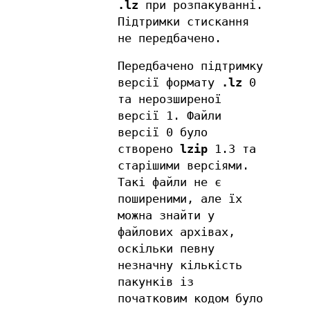
.lz
при розпакуванні.
Підтримки стискання
не передбачено.
Передбачено підтримку
версії формату
.lz
0
та нерозширеної
версії 1. Файли
версії 0 було
створено
lzip
1.3 та
старішими версіями.
Такі файли не є
поширеними, але їх
можна знайти у
файлових архівах,
оскільки певну
незначну кількість
пакунків із
початковим кодом було