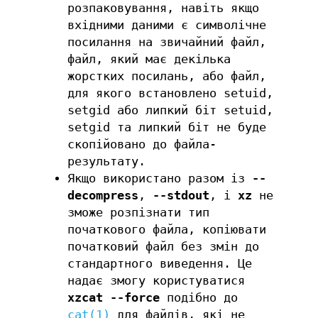
розпаковування, навіть якщо
вхідними даними є символічне
посилання на звичайний файл,
файл, який має декілька
жорстких посилань, або файл,
для якого встановлено setuid,
setgid або липкий біт setuid,
setgid та липкий біт не буде
скопійовано до файла-
результату.
Якщо використано разом із
--
decompress
,
--stdout
, і
xz
не
зможе розпізнати тип
початкового файла, копіювати
початковий файл без змін до
стандартного виведення. Це
надає змогу користуватися
xzcat
--force
подібно до
cat(1)
для файлів, які не