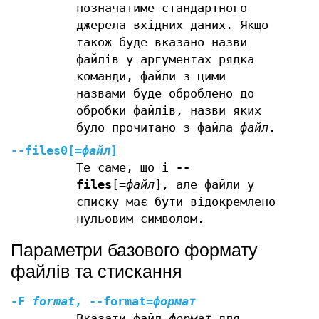
позначатиме стандартного
джерела вхідних даних. Якщо
також буде вказано назви
файлів у аргументах рядка
команди, файли з цими
назвами буде оброблено до
обробки файлів, назви яких
було прочитано з файла
файл
.
--files0
[
=
файл
]
Те саме, що і
--
files
[
=
файл
], але файли у
списку має бути відокремлено
нульовим символом.
Параметри базового формату
файлів та стискання
-F
format
,
--format=
формат
Вказати файл
формат
для