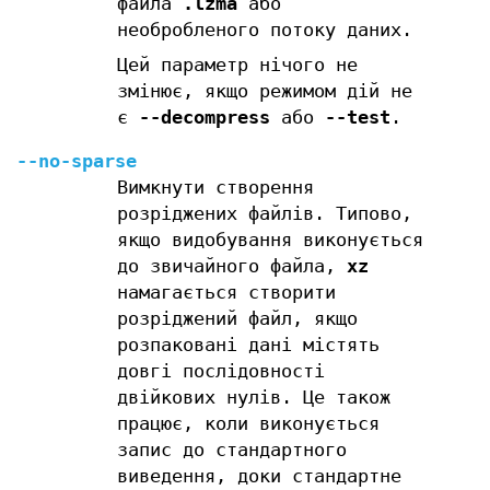
файла
.lzma
або
необробленого потоку даних.
Цей параметр нічого не
змінює, якщо режимом дій не
є
--decompress
або
--test
.
--no-sparse
Вимкнути створення
розріджених файлів. Типово,
якщо видобування виконується
до звичайного файла,
xz
намагається створити
розріджений файл, якщо
розпаковані дані містять
довгі послідовності
двійкових нулів. Це також
працює, коли виконується
запис до стандартного
виведення, доки стандартне