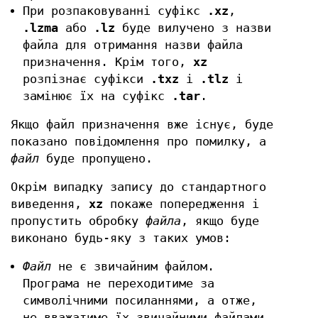
При розпаковуванні суфікс
.xz
,
.lzma
або
.lz
буде вилучено з назви
файла для отримання назви файла
призначення. Крім того,
xz
розпізнає суфікси
.txz
і
.tlz
і
замінює їх на суфікс
.tar
.
Якщо файл призначення вже існує, буде
показано повідомлення про помилку, а
файл
буде пропущено.
Окрім випадку запису до стандартного
виведення,
xz
покаже попередження і
пропустить обробку
файла
, якщо буде
виконано будь-яку з таких умов:
Файл
не є звичайним файлом.
Програма не переходитиме за
символічними посиланнями, а отже,
не вважатиме їх звичайними файлами.