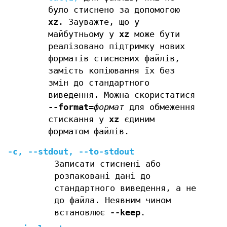
було стиснено за допомогою
xz
. Зауважте, що у
майбутньому у
xz
може бути
реалізовано підтримку нових
форматів стиснених файлів,
замість копіювання їх без
змін до стандартного
виведення. Можна скористатися
--format=
формат
для обмеження
стискання у
xz
єдиним
форматом файлів.
-c
,
--stdout
,
--to-stdout
Записати стиснені або
розпаковані дані до
стандартного виведення, а не
до файла. Неявним чином
встановлює
--keep
.