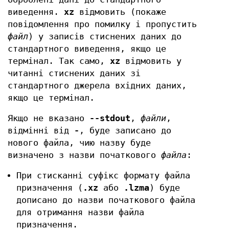
виведення.
xz
відмовить (покаже
повідомлення про помилку і пропустить
файл
) у записів стиснених даних до
стандартного виведення, якщо це
термінал. Так само,
xz
відмовить у
читанні стиснених даних зі
стандартного джерела вхідних даних,
якщо це термінал.
Якщо не вказано
--stdout
,
файли
,
відмінні від
-
, буде записано до
нового файла, чию назву буде
визначено з назви початкового
файла
:
При стисканні суфікс формату файла
призначення (
.xz
або
.lzma
) буде
дописано до назви початкового файла
для отримання назви файла
призначення.