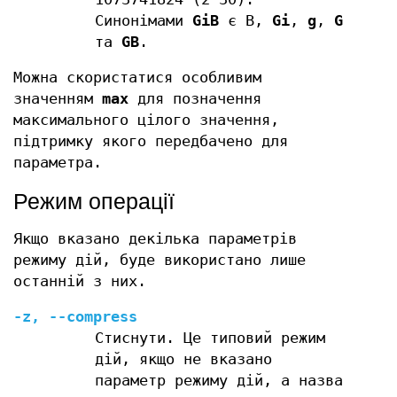
Синонімами
GiB
є B,
Gi
,
g
,
G
та
GB
.
Можна скористатися особливим
значенням
max
для позначення
максимального цілого значення,
підтримку якого передбачено для
параметра.
Режим операції
Якщо вказано декілька параметрів
режиму дій, буде використано лише
останній з них.
-z
,
--compress
Стиснути. Це типовий режим
дій, якщо не вказано
параметр режиму дій, а назва