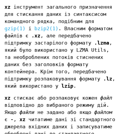
xz
інструмент загального призначення
для стискання даних із синтаксисом
командного рядка, подібним для
gzip(1)
і
bzip2(1)
. Власним форматом
файлів є
.xz
, але передбачено
підтримку застарілого формату
.lzma
,
який було використано у LZMA Utils,
та необроблених потоків стиснених
даних без заголовків формату
контейнера. Крім того, передбачено
підтримку розпаковування формату
.lz
,
який використано у
lzip
.
xz
стискає або розпаковує кожен
файл
відповідно до вибраного режиму дій.
Якщо
файли
не задано або якщо
файлом
є
-
,
xz
читатиме дані зі стандартного
джерела вхідних даних і записуватиме
оброблені дані до стандартного