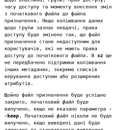
часу доступу та моменту внесення змін
з початкового
файла
до файла
призначення. Якщо копіювання даних
щодо групи зазнає невдачі, права
доступу буде змінено так, що файл
призначення стане недоступним для
користувачів, які не мають права
доступу до початкового
файла
. В
xz
ще
не передбачено підтримки копіювання
інших метаданих, зокрема списків
керування доступом або розширених
атрибутів.
Щойно файл призначення буде успішно
закрито, початковий
файл
буде
вилучено, якщо не вказано параметра
-
-keep
. Початковий
файл
ніколи не буде
вилучено, якщо виведені дані буде
записано до стандартного виведення