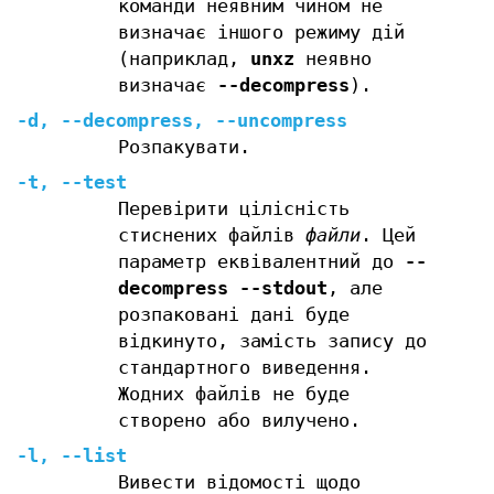
команди неявним чином не
визначає іншого режиму дій
(наприклад,
unxz
неявно
визначає
--decompress
).
-d
,
--decompress
,
--uncompress
Розпакувати.
-t
,
--test
Перевірити цілісність
стиснених файлів
файли
. Цей
параметр еквівалентний до
--
decompress --stdout
, але
розпаковані дані буде
відкинуто, замість запису до
стандартного виведення.
Жодних файлів не буде
створено або вилучено.
-l
,
--list
Вивести відомості щодо