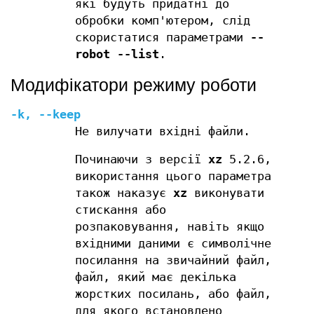
які будуть придатні до
обробки комп'ютером, слід
скористатися параметрами
--
robot --list
.
Модифікатори режиму роботи
-k
,
--keep
Не вилучати вхідні файли.
Починаючи з версії
xz
5.2.6,
використання цього параметра
також наказує
xz
виконувати
стискання або
розпаковування, навіть якщо
вхідними даними є символічне
посилання на звичайний файл,
файл, який має декілька
жорстких посилань, або файл,
для якого встановлено