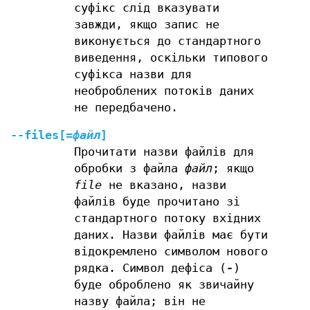
суфікс слід вказувати
завжди, якщо запис не
виконується до стандартного
виведення, оскільки типового
суфікса назви для
необроблених потоків даних
не передбачено.
--files
[
=
файл
]
Прочитати назви файлів для
обробки з файла
файл
; якщо
file
не вказано, назви
файлів буде прочитано зі
стандартного потоку вхідних
даних. Назви файлів має бути
відокремлено символом нового
рядка. Символ дефіса (
-
)
буде оброблено як звичайну
назву файла; він не