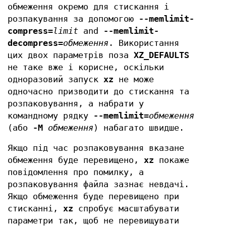
обмеження окремо для стискання і
розпакування за допомогою
--memlimit-
compress=
limit
and
--memlimit-
decompress=
обмеження
. Використання
цих двох параметрів поза
XZ_DEFAULTS
не таке вже і корисне, оскільки
одноразовий запуск
xz
не може
одночасно призводити до стискання та
розпаковування, а набрати у
командному рядку
--memlimit=
обмеження
(або
-M
обмеження
) набагато швидше.
Якщо під час розпаковування вказане
обмеження буде перевищено,
xz
покаже
повідомлення про помилку, а
розпаковування файла зазнає невдачі.
Якщо обмеження буде перевищено при
стисканні,
xz
спробує масштабувати
параметри так, щоб не перевищувати