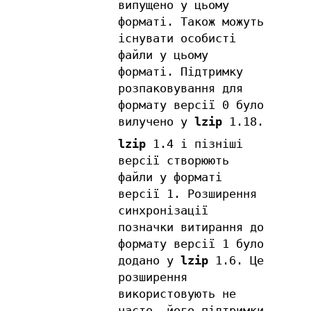
випущено у цьому
форматі. Також можуть
існувати особисті
файли у цьому
форматі. Підтримку
розпаковування для
формату версії 0 було
вилучено у
lzip
1.18.
lzip
1.4 і пізніші
версії створюють
файли у форматі
версії 1. Розширення
синхронізації
позначки витирання до
формату версії 1 було
додано у
lzip
1.6. Це
розширення
використовують не
часто, його підтримки