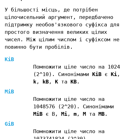
У більшості місць, де потрібен
цілочисельний аргумент, передбачено
підтримку необов'язкового суфікса для
простого визначення великих цілих
чисел. Між цілим числом і суфіксом не
повинно бути пробілів.
KiB
Помножити ціле число на 1024
(2^10). Синонімами
KiB
є
Ki
,
k
,
kB
,
K
та
KB
.
MiB
Помножити ціле число на
1048576 (2^20). Синонімами
MiB
є B,
Mi
,
m
,
M
та
MB
.
GiB
Помножити ціле число на
1073741824 (2^30).