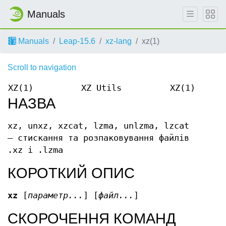
Manuals
Manuals
Leap-15.6
xz-lang
xz(1)
Scroll to navigation
XZ(1)
XZ Utils
XZ(1)
НАЗВА
xz, unxz, xzcat, lzma, unlzma, lzcat
— стискання та розпаковування файлів
.xz і .lzma
КОРОТКИЙ ОПИС
xz
[
параметр...
] [
файл...
]
СКОРОЧЕННЯ КОМАНД