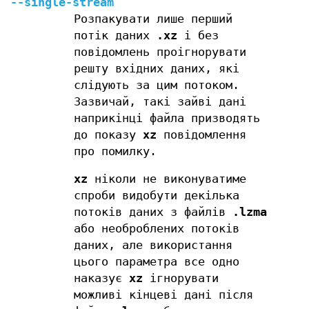
--single-stream
Розпакувати лише перший
потік даних
.xz
і без
повідомлень проігнорувати
решту вхідних даних, які
слідують за цим потоком.
Зазвичай, такі зайві дані
наприкінці файла призводять
до показу
xz
повідомлення
про помилку.
xz
ніколи не виконуватиме
спроби видобути декілька
потоків даних з файлів
.lzma
або необроблених потоків
даних, але використання
цього параметра все одно
наказує
xz
ігнорувати
можливі кінцеві дані після