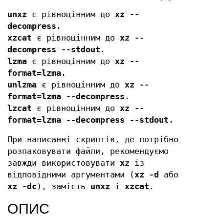
unxz
є рівноцінним до
xz --
decompress
.
xzcat
є рівноцінним до
xz --
decompress --stdout
.
lzma
є рівноцінним до
xz --
format=lzma
.
unlzma
є рівноцінним до
xz --
format=lzma --decompress
.
lzcat
є рівноцінним до
xz --
format=lzma --decompress --stdout
.
При написанні скриптів, де потрібно
розпаковувати файли, рекомендуємо
завжди використовувати
xz
із
відповідними аргументами (
xz -d
або
xz -dc
), замість
unxz
і
xzcat
.
ОПИС