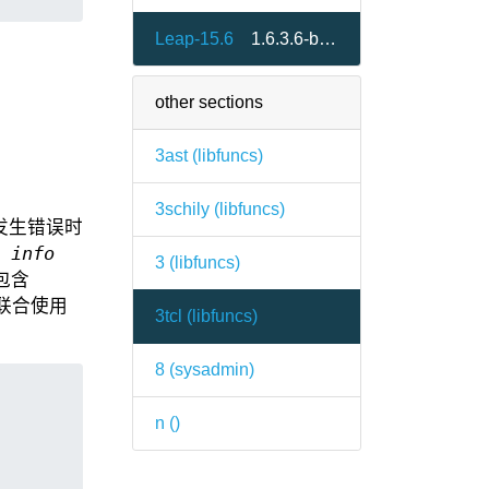
Leap-15.6
1.6.3.6-bp156.3.1
other sections
3ast (
libfuncs
)
3schily (
libfuncs
)
发生错误时
在
info
3 (
libfuncs
)
包含
联合使用
3tcl (
libfuncs
)
8 (
sysadmin
)
n (
)