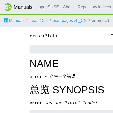
Manuals
openSUSE
About
Repository Indices
Manuals
Leap-15.6
man-pages-zh_CN
error(3tcl)
error(3tcl)
NAME
error - 产生一个错误
总览 SYNOPSIS
error
message
?
info
? ?
code
?