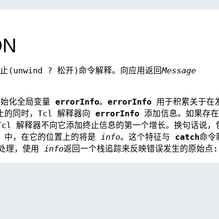
ON
止(unwind ? 松开)命令解释。向应用返回
Message
初始化全局变量
errorInfo
。
errorInfo
用于积累关于在
的同时，Tcl 解释器向
errorInfo
添加信息。如果存
Tcl 解释器不向它添加终止信息的第一个增长。换句话说，
中，在它的位置上的将是
info
。这个特征与
catch
命令
确处理，使用
info
返回一个栈追踪来反映错误发生的原始点: