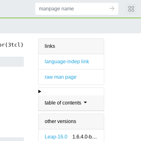
or(3tcl)
links
language-indep link
raw man page
table of contents
other versions
Leap-16.0
1.6.4.0-bp160.1.9