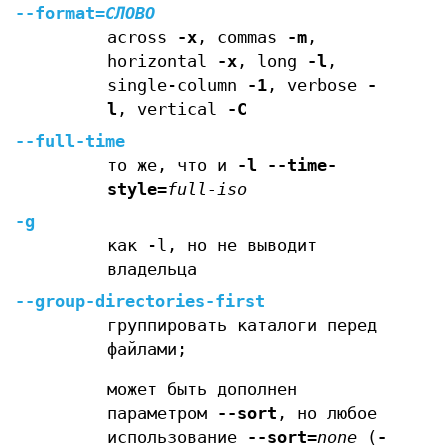
--format
=
СЛОВО
across
-x
, commas
-m
,
horizontal
-x
, long
-l
,
single-column
-1
, verbose
-
l
, vertical
-C
--full-time
то же, что и
-l
--time-
style
=
full-iso
-g
как -l, но не выводит
владельца
--group-directories-first
группировать каталоги перед
файлами;
может быть дополнен
параметром
--sort
, но любое
использование
--sort
=
none
(
-