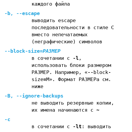
каждого файла
-b
,
--escape
выводить escape
последовательности в стиле С
вместо непечатаемых
(неграфические) символов
--block-size
=
РАЗМЕР
в сочетании с
-l
,
использовать блоки размером
РАЗМЕР. Например, «--block-
size=M». Формат РАЗМЕРа см.
ниже
-B
,
--ignore-backups
не выводить резервные копии,
их имена начинаются с ~
-c
в сочетании с
-lt
: выводить