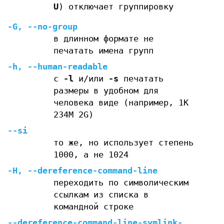
U
) отключает группировку
-G
,
--no-group
в длинном формате не
печатать имена групп
-h
,
--human-readable
c
-l
и/или
-s
печатать
размеры в удобном для
человека виде (например, 1K
234M 2G)
--si
то же, но использует степень
1000, а не 1024
-H
,
--dereference-command-line
переходить по символическим
ссылкам из списка в
командной строке
--dereference-command-line-symlink-