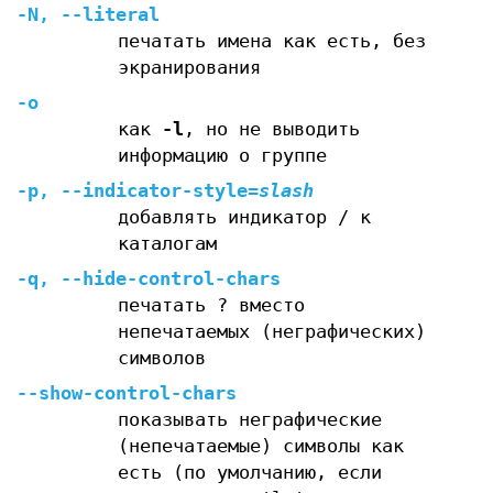
-N
,
--literal
печатать имена как есть, без
экранирования
-o
как
-l
, но не выводить
информацию о группе
-p
,
--indicator-style
=
slash
добавлять индикатор / к
каталогам
-q
,
--hide-control-chars
печатать ? вместо
непечатаемых (неграфических)
символов
--show-control-chars
показывать неграфические
(непечатаемые) символы как
есть (по умолчанию, если