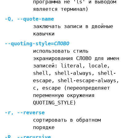
программа не 'ls' и выводом
является терминал)
-Q
,
--quote-name
заключать записи в двойные
кавычки
--quoting-style
=
СЛОВО
использовать стиль
экранирования СЛОВО для имен
записей: literal, locale,
shell, shell-always, shell-
escape, shell-escape-always,
c, escape (переопределяет
переменную окружения
QUOTING_STYLE)
-r
,
--reverse
сортировать в обратном
порядке
-R
,
--recursive