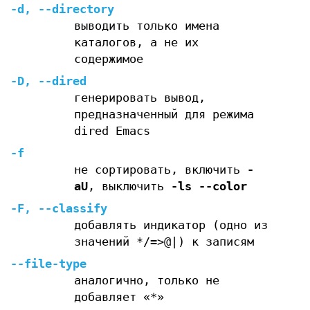
-d
,
--directory
выводить только имена
каталогов, а не их
содержимое
-D
,
--dired
генерировать вывод,
предназначенный для режима
dired Emacs
-f
не сортировать, включить
-
aU
, выключить
-ls
--color
-F
,
--classify
добавлять индикатор (одно из
значений */=>@|) к записям
--file-type
аналогично, только не
добавляет «*»