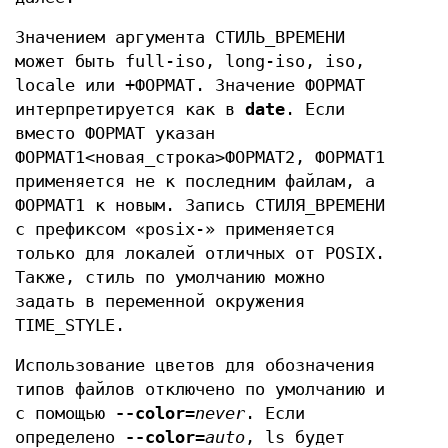
Значением аргумента СТИЛЬ_ВРЕМЕНИ
может быть full-iso, long-iso, iso,
locale или +ФОРМАТ. Значение ФОРМАТ
интерпретируется как в
date
. Если
вместо ФОРМАТ указан
ФОРМАТ1<новая_строка>ФОРМАТ2, ФОРМАТ1
применяется не к последним файлам, а
ФОРМАТ1 к новым. Запись СТИЛЯ_ВРЕМЕНИ
с префиксом «posix-» применяется
только для локалей отличных от POSIX.
Также, стиль по умолчанию можно
задать в переменной окружения
TIME_STYLE.
Использование цветов для обозначения
типов файлов отключено по умолчанию и
с помощью
--color
=
never
. Если
определено
--color
=
auto
, ls будет