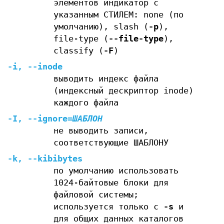
элементов индикатор с
указанным СТИЛЕМ: none (по
умолчанию), slash (
-p
),
file-type (
--file-type
),
classify (
-F
)
-i
,
--inode
выводить индекс файла
(индексный дескриптор inode)
каждого файла
-I
,
--ignore
=
ШАБЛОН
не выводить записи,
соответствующие ШАБЛОНУ
-k
,
--kibibytes
по умолчанию использовать
1024-байтовые блоки для
файловой системы;
используется только с
-s
и
для общих данных каталогов