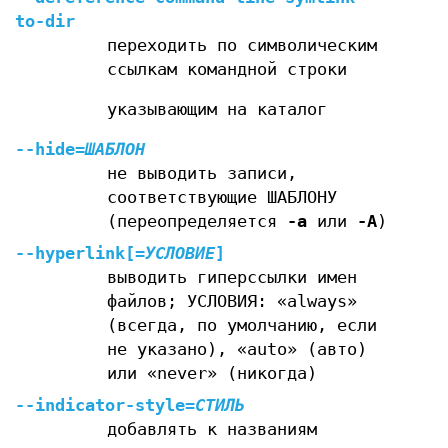
to-dir
переходить по символическим
ссылкам командной строки
указывающим на каталог
--hide
=
ШАБЛОН
не выводить записи,
соответствующие ШАБЛОНУ
(переопределяется
-a
или
-A
)
--hyperlink
[=
УСЛОВИЕ
]
выводить гиперссылки имен
файлов; УСЛОВИЯ: «always»
(всегда, по умолчанию, если
не указано), «auto» (авто)
или «never» (никогда)
--indicator-style
=
СТИЛЬ
добавлять к названиям