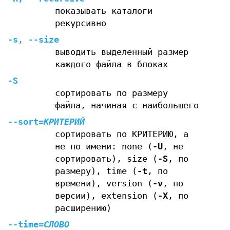
показывать каталоги
рекурсивно
-s
,
--size
выводить выделенный размер
каждого файла в блоках
-S
сортировать по размеру
файла, начиная с наибольшего
--sort
=
КРИТЕРИЙ
сортировать по КРИТЕРИЮ, а
не по имени: none (
-U
, не
сортировать), size (
-S
, по
размеру), time (
-t
, по
времени), version (
-v
, по
версии), extension (
-X
, по
расширению)
--time
=
СЛОВО