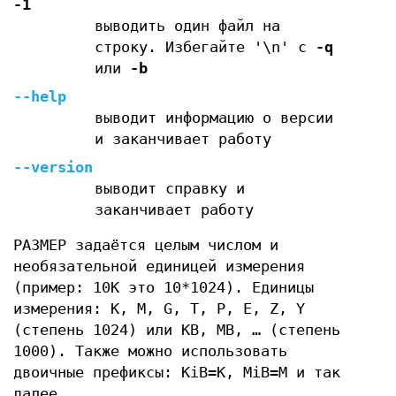
-1
выводить один файл на
строку. Избегайте '\n' с
-q
или
-b
--help
выводит информацию о версии
и заканчивает работу
--version
выводит справку и
заканчивает работу
РАЗМЕР задаётся целым числом и
необязательной единицей измерения
(пример: 10K это 10*1024). Единицы
измерения: K, M, G, T, P, E, Z, Y
(степень 1024) или KB, MB, … (степень
1000). Также можно использовать
двоичные префиксы: KiB=K, MiB=M и так
далее.