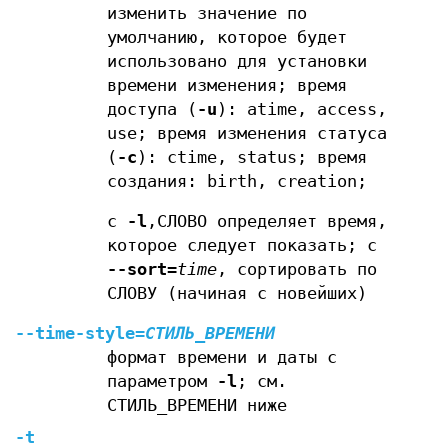
изменить значение по
умолчанию, которое будет
использовано для установки
времени изменения; время
доступа (
-u
): atime, access,
use; время изменения статуса
(
-c
): ctime, status; время
создания: birth, creation;
с
-l
,СЛОВО определяет время,
которое следует показать; с
--sort
=
time
, сортировать по
СЛОВУ (начиная с новейших)
--time-style
=
СТИЛЬ_ВРЕМЕНИ
формат времени и даты с
параметром
-l
; см.
СТИЛЬ_ВРЕМЕНИ ниже
-t