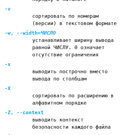
-v
сортировать по номерам
(версии) в текстовом формате
-w
,
--width
=
ЧИСЛО
устанавливает ширину вывода
равной ЧИСЛУ. 0 означает
отсутствие ограничения
-x
выводить построчно вместо
вывода по столбцам
-X
сортировать по расширению в
алфавитном порядке
-Z
,
--context
выводить контекст
безопасности каждого файла