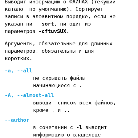
Выводит информацию о ФАЙЛАХ (текущий
каталог по умолчанию). Сортирует
записи в алфавитном порядке, если не
указан ни
--sort
, ни один из
параметров
-cftuvSUX
.
Аргументы, обязательные для длинных
параметров, обязательны и для
коротких.
-a
,
--all
не скрывать файлы
начинающиеся с .
-A
,
--almost-all
выводит список всех файлов,
кроме . и ..
--author
в сочетании с
-l
выводит
информацию о владельце