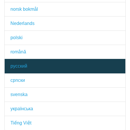
norsk bokmål
Nederlands
polski
română
русский
српски
svenska
українська
Tiếng Việt