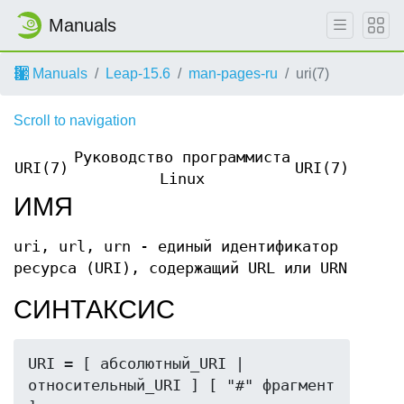
Manuals
Manuals
Leap-15.6
man-pages-ru
uri(7)
Scroll to navigation
Руководство программиста
URI(7)
URI(7)
Linux
ИМЯ
uri, url, urn - единый идентификатор
ресурса (URI), содержащий URL или URN
СИНТАКСИС
URI = [ абсолютный_URI | 
относительный_URI ] [ "#" фрагмент 