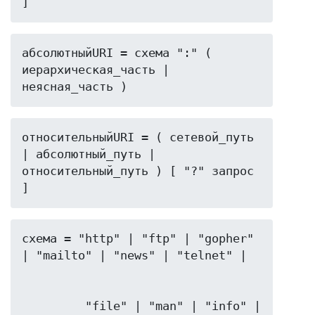
]
абсолютныйURI = схема ":" ( 
иерархическая_часть | 
неясная_часть )
относительныйURI = ( сетевой_путь 
| абсолютный_путь | 
относительный_путь ) [ "?" запрос 
]
схема = "http" | "ftp" | "gopher" 
         "file" | "man" | "info" | 