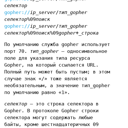
селектор
gopher://
ip_server
/
тип_gopher
селектор
%09
поиск
gopher://
ip_server
/
тип_gopher
селектор
%09
поиск
%09
gopher+_строка
По умолчанию служба gopher использует
порт 70.
тип_gopher
— односимвольное
поле для указания типа ресурса
Gopher, на который ссылается URL.
Полный путь может быть пустым; в этом
случае знак «/» тоже является
необязательным, а значение тип_gopher
по умолчанию равно «1».
селектор
— это строка селектора в
Gopher. В протоколе Gopher строки
селектора могут содержать любые
байты, кроме шестнадцатеричных 09