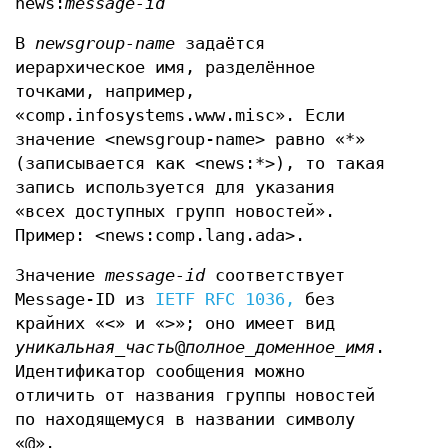
news:
message-id
В
newsgroup-name
задаётся
иерархическое имя, разделённое
точками, например,
«comp.infosystems.www.misc». Если
значение <newsgroup-name> равно «*»
(записывается как <news:*>), то такая
запись используется для указания
«всех доступных групп новостей».
Пример: <news:comp.lang.ada>.
Значение
message-id
соответствует
Message-ID из
IETF RFC 1036,
без
крайних «<» и «>»; оно имеет вид
уникальная_часть
@
полное_доменное_имя
.
Идентификатор сообщения можно
отличить от названия группы новостей
по находящемуся в названии символу
«@».