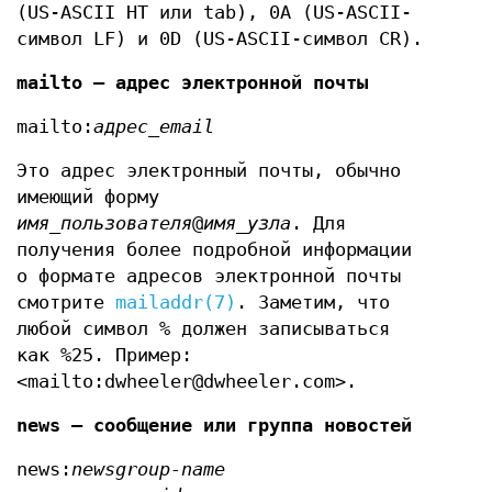
(US-ASCII HT или tab), 0A (US-ASCII-
символ LF) и 0D (US-ASCII-символ CR).
mailto — адрес электронной почты
mailto:
адрес_email
Это адрес электронный почты, обычно
имеющий форму
имя_пользователя
@
имя_узла
. Для
получения более подробной информации
о формате адресов электронной почты
смотрите
mailaddr(7)
. Заметим, что
любой символ % должен записываться
как %25. Пример:
<mailto:dwheeler@dwheeler.com>.
news — сообщение или группа новостей
news:
newsgroup-name