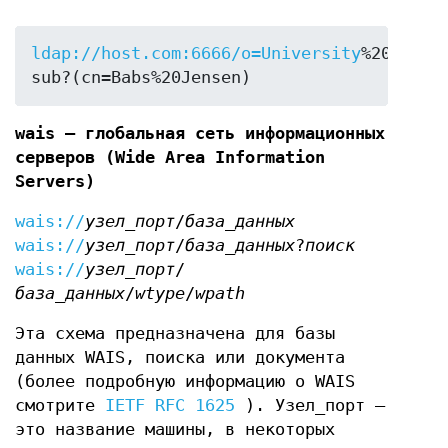
ldap://host.com:6666/o=University
%20of%20
sub?(cn=Babs%20Jensen)
wais — глобальная сеть информационных
серверов (Wide Area Information
Servers)
wais://
узел_порт
/
база_данных
wais://
узел_порт
/
база_данных
?
поиск
wais://
узел_порт
/
база_данных
/
wtype
/
wpath
Эта схема предназначена для базы
данных WAIS, поиска или документа
(более подробную информацию о WAIS
смотрите
IETF RFC 1625
). Узел_порт —
это название машины, в некоторых