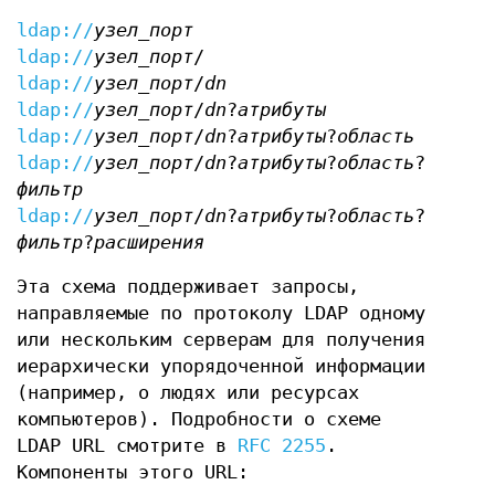
ldap://
узел_порт
ldap://
узел_порт
/
ldap://
узел_порт
/
dn
ldap://
узел_порт
/
dn
?
атрибуты
ldap://
узел_порт
/
dn
?
атрибуты
?
область
ldap://
узел_порт
/
dn
?
атрибуты
?
область
?
фильтр
ldap://
узел_порт
/
dn
?
атрибуты
?
область
?
фильтр
?
расширения
Эта схема поддерживает запросы,
направляемые по протоколу LDAP одному
или нескольким серверам для получения
иерархически упорядоченной информации
(например, о людях или ресурсах
компьютеров). Подробности о схеме
LDAP URL смотрите в
RFC 2255
.
Компоненты этого URL: