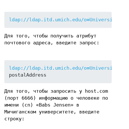
ldap://ldap.itd.umich.edu/o=University
%20
Для того, чтобы получить атрибут
почтового адреса, введите запрос:
ldap://ldap.itd.umich.edu/o=University
%20
postalAddress
Для того, чтобы запросить у host.com
(порт 6666) информацию о человеке по
имени (cn) «Babs Jensen» в
Мичиганском университете, введите
строку: