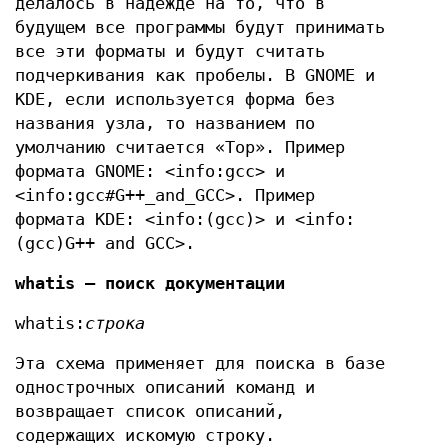
делалось в надежде на то, что в
будущем все программы будут принимать
все эти форматы и будут считать
подчеркивания как пробелы. В GNOME и
KDE, если используется форма без
названия узла, то названием по
умолчанию считается «Top». Пример
формата GNOME: <info:gcc> и
<info:gcc#G++_and_GCC>. Пример
формата КDE: <info:(gcc)> и <info:
(gcc)G++ and GCC>.
whatis — поиск документации
whatis:
строка
Эта схема применяет для поиска в базе
однострочных описаний команд и
возвращает список описаний,
содержащих искомую строку.