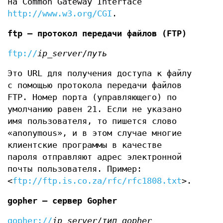
на Common Gateway Interface
http://www.w3.org/CGI
.
ftp — протокол передачи файлов (FTP)
ftp://
ip_server
/
путь
Это URL для получения доступа к файлу
с помощью протокола передачи файлов
FTP. Номер порта (управляющего) по
умолчанию равен 21. Если не указано
имя пользователя, то пишется слово
«anonymous», и в этом случае многие
клиентские программы в качестве
пароля отправляют адрес электронной
почты пользователя. Пример:
<
ftp://ftp.is.co.za/rfc/rfc1808.txt
>.
gopher — сервер Gopher
gopher://
ip_server
/
тип_gopher