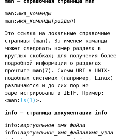
man — справочная страница man
man:
имя_команды
man:
имя_команды
(
раздел
)
Это ссылка на локальные справочные
страницы (man). За именем команды
может следовать номер раздела в
круглых скобках; для получения более
подробной информации о разделах
прочтите
man
(7). Схемы URI в UNIX-
подобных системах (например, Linux)
различаются и до сих пор не
зарегистрированы в IETF. Пример:
<man:
ls(1)
>.
info — страница документации info
info:
виртуальное_имя_файла
info:
виртуальное_имя_файла
#
имя_узла