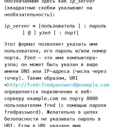
обозначаемом здесь как
ip_server
(квадратные скобки указывают на
необязательность):
ip_server =
[
пользователь
[ :
пароль
] @ ]
узел
[ :
порт
]
Этот формат позволяет указать имя
пользователя, его пароль и/или номер
порта.
Узел
— это имя компьютера-
узла; он может быть указан в виде
имени DNS или IP-адреса (числа через
точку). Таким образом, URI
<
http://fred:fredpassword@example.com:8080/
определяется подключение к веб-
серверу example.com по порту 8080
пользователем fred (с помощью пароля
fredpassword). Желательно в целях
безопасности не указывать пароль в
URI. Если в URL указано имя