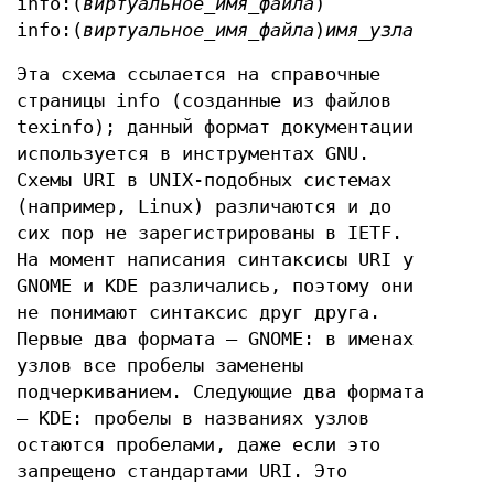
info:(
виртуальное_имя_файла
)
info:(
виртуальное_имя_файла
)
имя_узла
Эта схема ссылается на справочные
страницы info (созданные из файлов
texinfo); данный формат документации
используется в инструментах GNU.
Схемы URI в UNIX-подобных системах
(например, Linux) различаются и до
сих пор не зарегистрированы в IETF.
На момент написания синтаксисы URI у
GNOME и KDE различались, поэтому они
не понимают синтаксис друг друга.
Первые два формата — GNOME: в именах
узлов все пробелы заменены
подчеркиванием. Следующие два формата
— KDE: пробелы в названиях узлов
остаются пробелами, даже если это
запрещено стандартами URI. Это