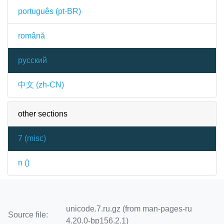
português (pt-BR)
română
русский
中文 (zh-CN)
other sections
7 (
misc
)
n (
)
unicode.7.ru.gz (from man-pages-ru
Source file:
4.20.0-bp156.2.1)