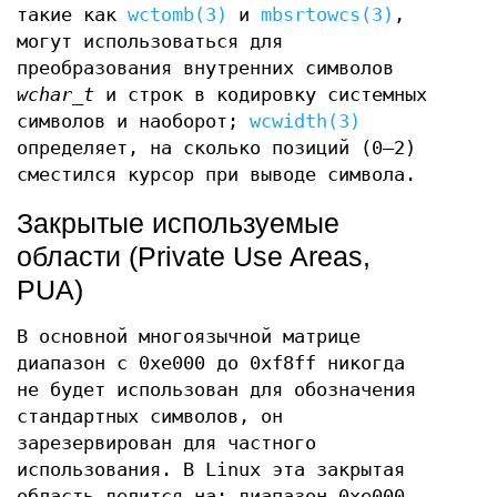
такие как
wctomb(3)
и
mbsrtowcs(3)
,
могут использоваться для
преобразования внутренних символов
wchar_t
и строк в кодировку системных
символов и наоборот;
wcwidth(3)
определяет, на сколько позиций (0–2)
сместился курсор при выводе символа.
Закрытые используемые
области (Private Use Areas,
PUA)
В основной многоязычной матрице
диапазон с 0xe000 до 0xf8ff никогда
не будет использован для обозначения
стандартных символов, он
зарезервирован для частного
использования. В Linux эта закрытая
область делится на: диапазон 0xe000