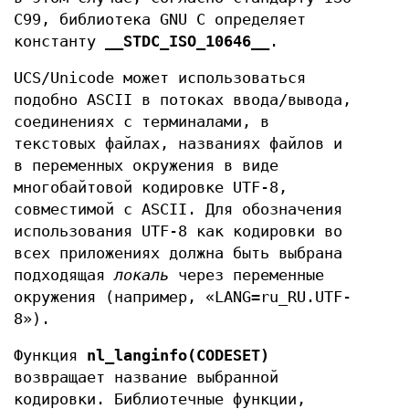
C99, библиотека GNU C определяет
константу
__STDC_ISO_10646__
.
UCS/Unicode может использоваться
подобно ASCII в потоках ввода/вывода,
соединениях с терминалами, в
текстовых файлах, названиях файлов и
в переменных окружения в виде
многобайтовой кодировке UTF-8,
совместимой с ASCII. Для обозначения
использования UTF-8 как кодировки во
всех приложениях должна быть выбрана
подходящая
локаль
через переменные
окружения (например, «LANG=ru_RU.UTF-
8»).
Функция
nl_langinfo(CODESET)
возвращает название выбранной
кодировки. Библиотечные функции,