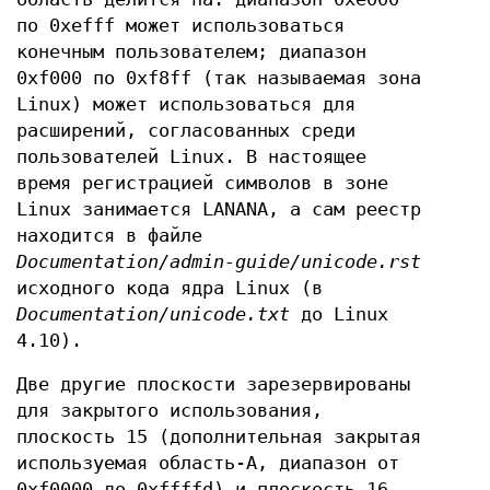
по 0xefff может использоваться
конечным пользователем; диапазон
0xf000 по 0xf8ff (так называемая зона
Linux) может использоваться для
расширений, согласованных среди
пользователей Linux. В настоящее
время регистрацией символов в зоне
Linux занимается LANANA, а сам реестр
находится в файле
Documentation/admin-guide/unicode.rst
исходного кода ядра Linux (в
Documentation/unicode.txt
до Linux
4.10).
Две другие плоскости зарезервированы
для закрытого использования,
плоскость 15 (дополнительная закрытая
используемая область-A, диапазон от
0xf0000 до 0xffffd) и плоскость 16