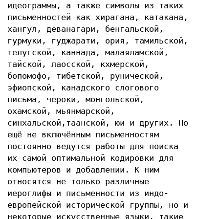
идеограммы, а также символы из таких
письменностей как хирагана, катакана,
хангул, деванагари, бенгальской,
гурмуки, гуджарати, ория, тамильской,
телугской, каннада, малаяламской,
тайской, лаосской, кхмерской,
бопомофо, тибетской, рунической,
эфиопской, канадского слогового
письма, чероки, монгольской,
охамской, мьянмарской,
синхальской,таанской, юи и других. По
ещё не включённым письменностям
постоянно ведутся работы для поиска
их самой оптимальной кодировки для
компьютеров и добавлении. К ним
относятся не только различные
иероглифы и письменности из индо-
европейской исторической группы, но и
некоторые искусственные языки, такие