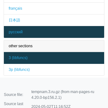
français
日本語
русский
other sections
3 (
libfuncs
)
3p (
libfuncs
)
tempnam.3.ru.gz (from man-pages-ru
Source file:
4.20.0-bp156.2.1)
Source last
2024-05-02T11:16:52Z