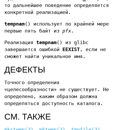
то дальнейшее поведение определяется
конкретной реализацией.
tempnam
() использует по крайней мере
первые пять байт из
pfx
.
Реализация
tempnam
() из glibc
завершается ошибкой
EEXIST
, если не
сможет найти уникальное имя.
ДЕФЕКТЫ
Точного определения
«целесообразности» не существует. Не
определено, каким образом должна
определяться доступность каталога.
СМ. ТАКЖЕ
mkstemp(3)
,
mktemp(3)
,
tmpfile(3)
,