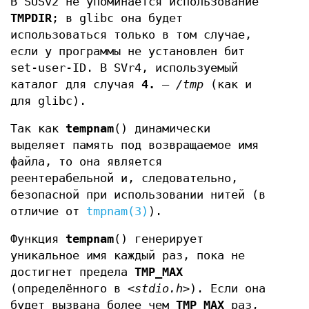
В SUSv2 не упоминается использование
TMPDIR
; в glibc она будет
использоваться только в том случае,
если у программы не установлен бит
set-user-ID. В SVr4, используемый
каталог для случая
4.
—
/tmp
(как и
для glibc).
Так как
tempnam
() динамически
выделяет память под возвращаемое имя
файла, то она является
реентерабельной и, следовательно,
безопасной при использовании нитей (в
отличие от
tmpnam(3)
).
Функция
tempnam
() генерирует
уникальное имя каждый раз, пока не
достигнет предела
TMP_MAX
(определённого в
<stdio.h>
). Если она
будет вызвана более чем
TMP_MAX
раз,