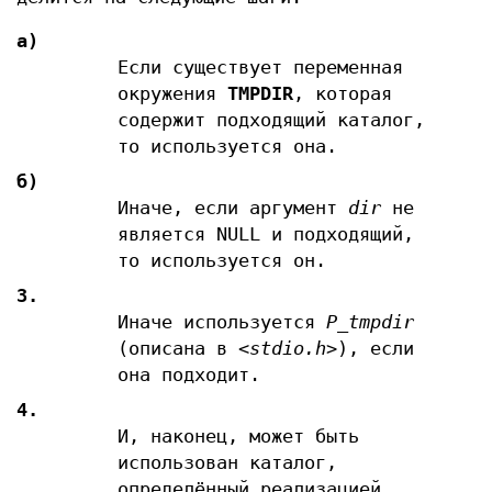
а)
Если существует переменная
окружения
TMPDIR
, которая
содержит подходящий каталог,
то используется она.
б)
Иначе, если аргумент
dir
не
является NULL и подходящий,
то используется он.
3.
Иначе используется
P_tmpdir
(описана в
<stdio.h>
), если
она подходит.
4.
И, наконец, может быть
использован каталог,
определённый реализацией