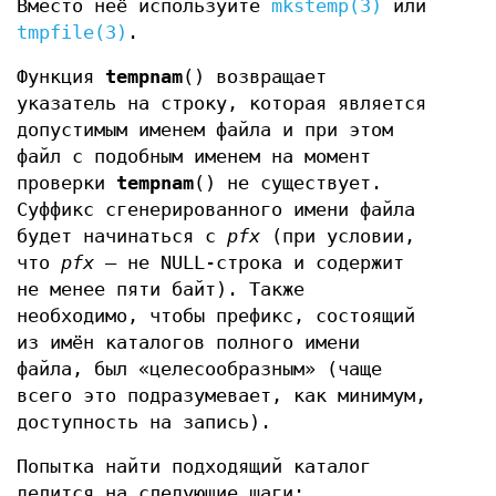
Вместо неё используйте
mkstemp(3)
или
tmpfile(3)
.
Функция
tempnam
() возвращает
указатель на строку, которая является
допустимым именем файла и при этом
файл с подобным именем на момент
проверки
tempnam
() не существует.
Суффикс сгенерированного имени файла
будет начинаться с
pfx
(при условии,
что
pfx
— не NULL-строка и содержит
не менее пяти байт). Также
необходимо, чтобы префикс, состоящий
из имён каталогов полного имени
файла, был «целесообразным» (чаще
всего это подразумевает, как минимум,
доступность на запись).
Попытка найти подходящий каталог
делится на следующие шаги: