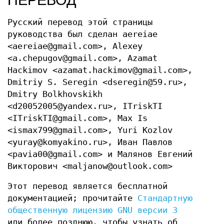
ПЕРЕВОД
Русский перевод этой страницы
руководства был сделан aereiae
<aereiae@gmail.com>, Alexey
<a.chepugov@gmail.com>, Azamat
Hackimov <azamat.hackimov@gmail.com>,
Dmitriy S. Seregin <dseregin@59.ru>,
Dmitry Bolkhovskikh
<d20052005@yandex.ru>, ITriskTI
<ITriskTI@gmail.com>, Max Is
<ismax799@gmail.com>, Yuri Kozlov
<yuray@komyakino.ru>, Иван Павлов
<pavia00@gmail.com> и Малянов Евгений
Викторович <maljanow@outlook.com>
Этот перевод является бесплатной
документацией; прочитайте
Стандартную
общественную лицензию GNU версии 3
или более позднюю, чтобы узнать об