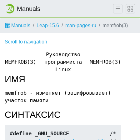
Manuals
Manuals
Leap-15.6
man-pages-ru
memfrob(3)
Scroll to navigation
Руководство
MEMFROB(3)
программиста
MEMFROB(3)
Linux
ИМЯ
memfrob - изменяет (зашифровывает)
участок памяти
СИНТАКСИС
#define _GNU_SOURCE
             /* 