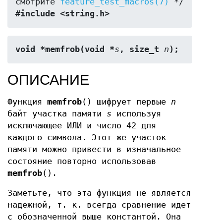
смотрите 
feature_test_macros(7)
#include <string.h>
void *memfrob(void *
s
, size_t 
n
);
ОПИСАНИЕ
Функция
memfrob
() шифрует первые
n
байт участка памяти
s
используя
исключающее ИЛИ и число 42 для
каждого символа. Этот же участок
памяти можно привести в изначальное
состояние повторно использовав
memfrob
().
Заметьте, что эта функция не является
надежной, т. к. всегда сравнение идет
с обозначенной выше константой. Она