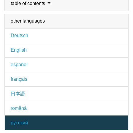
table of contents
other languages
Deutsch
English
español
français
日本語
română
русский