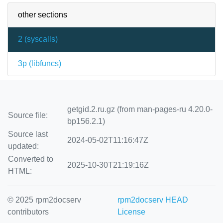
other sections
2 (
syscalls
)
3p (
libfuncs
)
getgid.2.ru.gz (from man-pages-ru 4.20.0-
Source file:
bp156.2.1)
Source last
2024-05-02T11:16:47Z
updated:
Converted to
2025-10-30T21:19:16Z
HTML:
© 2025 rpm2docserv
rpm2docserv HEAD
contributors
License