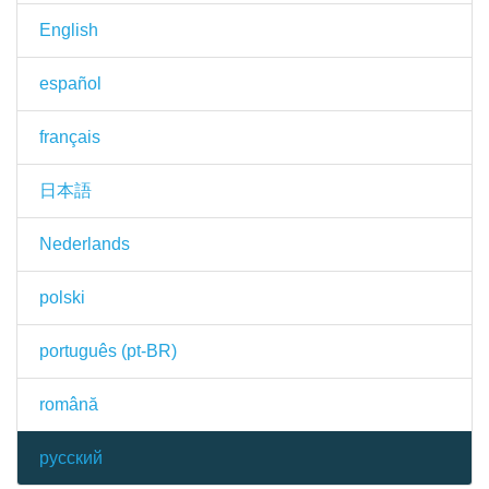
English
español
français
日本語
Nederlands
polski
português (pt-BR)
română
русский