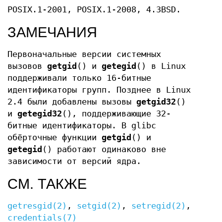
POSIX.1-2001, POSIX.1-2008, 4.3BSD.
ЗАМЕЧАНИЯ
Первоначальные версии системных
вызовов
getgid
() и
getegid
() в Linux
поддерживали только 16-битные
идентификаторы групп. Позднее в Linux
2.4 были добавлены вызовы
getgid32
()
и
getegid32
(), поддерживающие 32-
битные идентификаторы. В glibc
обёрточные функции
getgid
() и
getegid
() работают одинаково вне
зависимости от версий ядра.
СМ. ТАКЖЕ
getresgid(2)
,
setgid(2)
,
setregid(2)
,
credentials(7)