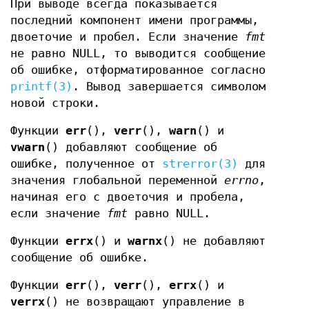
При выводе всегда показывается
последний компонент имени программы,
двоеточие и пробел. Если значение
fmt
не равно NULL, то выводится сообщение
об ошибке, отформатированное согласно
printf(3)
. Вывод завершается символом
новой строки.
Функции
err
(),
verr
(),
warn
() и
vwarn
() добавляют сообщение об
ошибке, полученное от
strerror(3)
для
значения глобальной переменной
errno
,
начиная его с двоеточия и пробела,
если значение
fmt
равно NULL.
Функции
errx
() и
warnx
() не добавляют
сообщение об ошибке.
Функции
err
(),
verr
(),
errx
() и
verrx
() не возвращают управление в