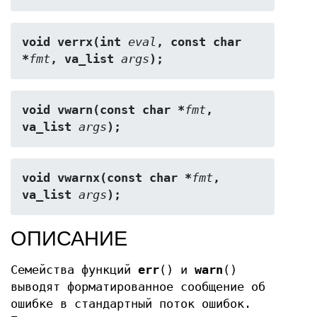
void verrx(int 
eval
, const char 
*
fmt
, va_list 
args
);
void vwarn(const char *
fmt
, 
va_list 
args
);
void vwarnx(const char *
fmt
, 
va_list 
args
);
ОПИСАНИЕ
Семейства функций
err
() и
warn
()
выводят форматированное сообщение об
ошибке в стандартный поток ошибок.