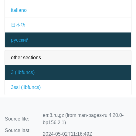
italiano
日本語
русский
other sections
3 (
libfuncs
)
3ssl (
libfuncs
)
err.3.ru.gz (from man-pages-ru 4.20.0-
Source file:
bp156.2.1)
Source last
2024-05-02T11:16:49Z