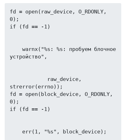
fd = open(raw_device, O_RDONLY, 
0);

    warnx("%s: %s: пробуем блочное 
            raw_device, 
strerror(errno));

fd = open(block_device, O_RDONLY, 
0);
