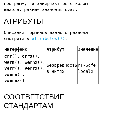
программу, а завершают её с кодом
выхода, равным значению
eval
.
АТРИБУТЫ
Описание терминов данного раздела
смотрите в
attributes(7)
.
Интерфейс
Атрибут
Значение
err
(),
errx
(),
warn
(),
warnx
(),
Безвредность
MT-Safe
verr
(),
verrx
(),
в нитях
locale
vwarn
(),
vwarnx
()
СООТВЕТСТВИЕ
СТАНДАРТАМ