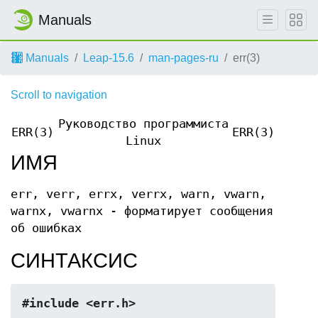
Manuals
Manuals
Leap-15.6
man-pages-ru
err(3)
Scroll to navigation
Руководство программиста
ERR(3)
ERR(3)
Linux
ИМЯ
err, verr, errx, verrx, warn, vwarn,
warnx, vwarnx - форматирует сообщения
об ошибках
СИНТАКСИС
#include <err.h>