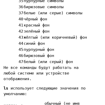
35
пурпурные символы
36
бирюзовые символы
37
белые (или серые) символы
40
чёрный фон
41
красный фон
42
зелёный фон
43
жёлтый (или коричневый) фон
44
синий фон
45
пурпурный фон
46
бирюзовый фон
47
белый (или серый) фон
Не все команды будут работать на
любой системе или устройстве
отображения.
ls
использует следующие значения по
умолчанию:
обычный (не имя