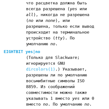
что расцветка должна быть
всегда разрешена (
yes
или
all
), никогда не разрешена
(
no
или
none
), или
разрешена, только если вывод
происходит на терминальное
устройство (
tty
). По
умолчанию
no
.
EIGHTBIT yes|no
(Только для Slackware;
игнорируется GNU
dircolors(1)
.) Указывает,
разрешены ли по умолчанию
восьмибитные символы ISO
8859. Из соображений
совместимости можно также
указывать 1 вместо
yes
или 0
вместо
no
. По умолчанию
no
.