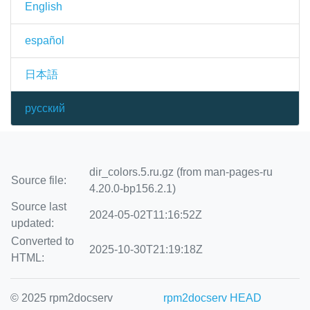
English
español
日本語
русский
dir_colors.5.ru.gz (from man-pages-ru
Source file:
4.20.0-bp156.2.1)
Source last
2024-05-02T11:16:52Z
updated:
Converted to
2025-10-30T21:19:18Z
HTML:
© 2025 rpm2docserv
rpm2docserv HEAD