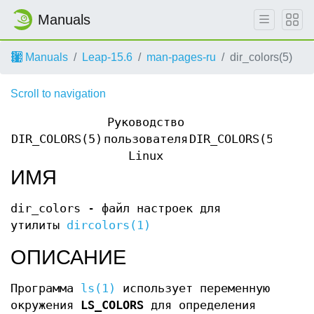
Manuals
Manuals
Leap-15.6
man-pages-ru
dir_colors(5)
Scroll to navigation
Руководство
DIR_COLORS(5)
пользователя
DIR_COLORS(5)
Linux
ИМЯ
dir_colors - файл настроек для
утилиты
dircolors(1)
ОПИСАНИЕ
Программа
ls(1)
использует переменную
окружения
LS_COLORS
для определения