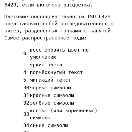
6429, если включена расцветка.
Цветовые последовательности ISO 6429
представляют собой последовательность
чисел, разделённых точками с запятой.
Самые распространенные коды:
восстановить цвет по
0
умолчанию
1
яркие цвета
4
подчёркнутый текст
5
мигающий текст
30
чёрные символы
31
красные символы
32
зелёные символы
жёлтые (или коричневые)
33
символы
34
синие символы