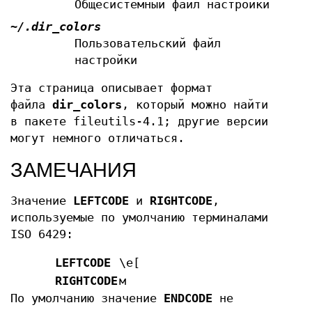
Общесистемный файл настройки
~/.dir_colors
Пользовательский файл
настройки
Эта страница описывает формат
файла
dir_colors
, который можно найти
в пакете fileutils-4.1; другие версии
могут немного отличаться.
ЗАМЕЧАНИЯ
Значение
LEFTCODE
и
RIGHTCODE
,
используемые по умолчанию терминалами
ISO 6429:
LEFTCODE
\e[
RIGHTCODE
м
По умолчанию значение
ENDCODE
не