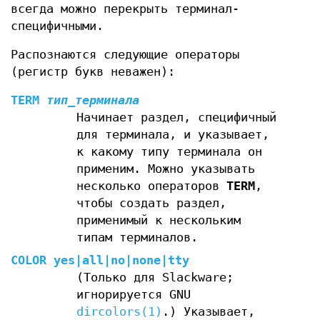
всегда можно перекрыть терминал-
специфичными.
Распознаются следующие операторы
(регистр букв неважен):
TERM
тип_терминала
Начинает раздел, специфичный
для терминала, и указывает,
к какому типу терминала он
применим. Можно указывать
несколько операторов
TERM
,
чтобы создать раздел,
применимый к нескольким
типам терминалов.
COLOR yes|all|no|none|tty
(Только для Slackware;
игнорируется GNU
dircolors(1)
.) Указывает,