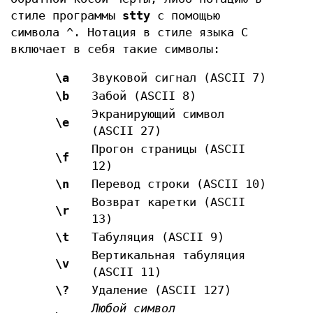
стиле программы
stty
с помощью
символа ^. Нотация в стиле языка C
включает в себя такие символы:
\a
Звуковой сигнал (ASCII 7)
\b
Забой (ASCII 8)
Экранирующий символ
\e
(ASCII 27)
Прогон страницы (ASCII
\f
12)
\n
Перевод строки (ASCII 10)
Возврат каретки (ASCII
\r
13)
\t
Табуляция (ASCII 9)
Вертикальная табуляция
\v
(ASCII 11)
\?
Удаление (ASCII 127)
Любой символ