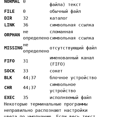
NORMAL
0
файла) текст
FILE
0
обычный файл
DIR
32
каталог
LINK
36
символьная ссылка
не
сломанная
ORPHAN
определено
символьная ссылка
не
MISSING
отсутствующий файл
определено
именованный канал
FIFO
31
(FIFO)
SOCK
33
сокет
BLK
44;37
блочное устройство
символьное
CHR
44;37
устройство
EXEC
35
исполняемый файл
Некоторые терминальные программы
неправильно распознают настройки
цвета по умолчанию. Если весь текст