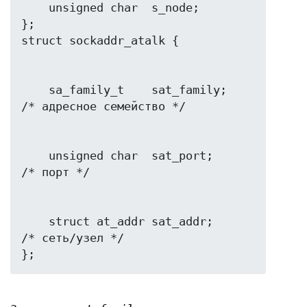
    unsigned char  s_node;

};

    sa_family_t    sat_family;    
    unsigned char  sat_port;      
    struct at_addr sat_addr;      
/* сеть/узел */
