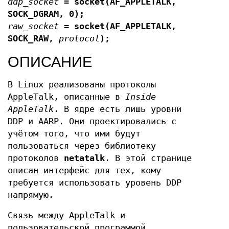
ddp_socket
= socket(AF_APPLETALK,
SOCK_DGRAM, 0);
raw_socket
= socket(AF_APPLETALK,
SOCK_RAW,
protocol
);
ОПИСАНИЕ
В Linux реализованы протоколы
AppleTalk, описанные в
Inside
AppleTalk
. В ядре есть лишь уровни
DDP и AARP. Они проектировались с
учётом того, что ими будут
пользоваться через библиотеку
протоколов
netatalk
. В этой странице
описан интерфейс для тех, кому
требуется использовать уровень DDP
напрямую.
Связь между AppleTalk и
пользовательской программой