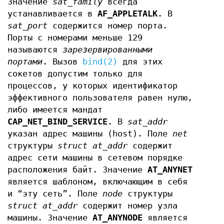
Значение
sat_family
всегда
устанавливается в
AF_APPLETALK
. В
sat_port
содержится номер порта.
Порты с номерами меньше 129
называются
зарезервированными
портами
. Вызов
bind(2)
для этих
сокетов допустим только для
процессов, у которых идентификатор
эффективного пользователя равен нулю,
либо имеется мандат
CAP_NET_BIND_SERVICE
. В
sat_addr
указан адрес машины (host). Поле
net
структуры
struct at_addr
содержит
адрес сети машины в сетевом порядке
расположения байт. Значение
AT_ANYNET
является шаблоном, включающим в себя
и “эту сеть”. Поле
node
структуры
struct at_addr
содержит номер узла
машины. Значение
AT_ANYNODE
является