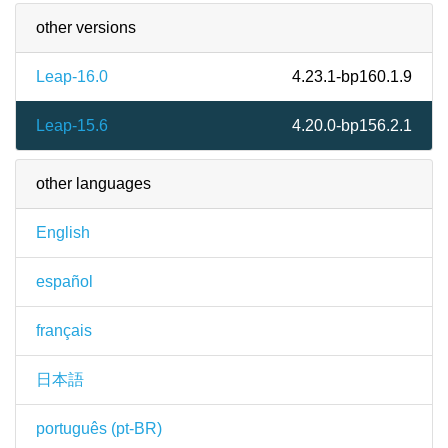
other versions
Leap-16.0
4.23.1-bp160.1.9
Leap-15.6
4.20.0-bp156.2.1
other languages
English
español
français
日本語
português (pt-BR)