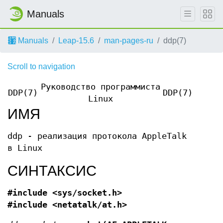
Manuals
Manuals
Leap-15.6
man-pages-ru
ddp(7)
Scroll to navigation
Руководство программиста
DDP(7)
DDP(7)
Linux
ИМЯ
ddp - реализация протокола AppleTalk
в Linux
СИНТАКСИС
#include <sys/socket.h>
#include <netatalk/at.h>