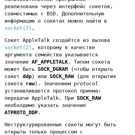
реализована через интерфейс сокетов,
совместимых с BSD. Дополнительную
информацию о сокетах можно найти в
socket(7)
.
Сокет AppleTalk создаётся из вызова
socket(2)
, которому в качестве
аргумента семейства указывается
значение
AF_APPLETALK
. Типом сокета
может быть
SOCK_DGRAM
(чтобы открыть
сокет
ddp
) или
SOCK_RAW
(для открытия
сокета
raw
). Значением
protocol
устанавливается протокол приема-
передачи AppleTalk. При
SOCK_RAW
необходимо указать значение
ATPROTO_DDP
.
Неструктурированные сокеты могут быть
открыты только процессом с