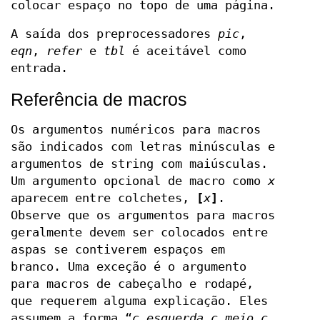
colocar espaço no topo de uma página.
A saída dos preprocessadores
pic
,
eqn
,
refer
e
tbl
é aceitável como
entrada.
Referência de macros
Os argumentos numéricos para macros
são indicados com letras minúsculas e
argumentos de string com maiúsculas.
Um argumento opcional de macro como
x
aparecem entre colchetes,
[
x
]
.
Observe que os argumentos para macros
geralmente devem ser colocados entre
aspas se contiverem espaços em
branco. Uma exceção é o argumento
para macros de cabeçalho e rodapé,
que requerem alguma explicação. Eles
assumem a forma “
c
esquerda c meio c