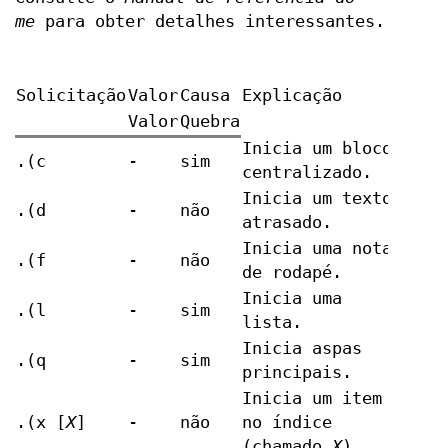
me
para obter detalhes interessantes.
Solicitação
Valor
Causa
Explicação
Valor
Quebra
Inicia um bloco
.(c
-
sim
centralizado.
Inicia um texto
.(d
-
não
atrasado.
Inicia uma nota
.(f
-
não
de rodapé.
Inicia uma
.(l
-
sim
lista.
Inicia aspas
.(q
-
sim
principais.
Inicia um item
.(x [
X
]
-
não
no índice
(chamado
X
).