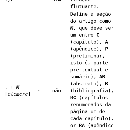
flutuante.
Define a seção
do artigo como
M
, que deve ser
um entre
C
(capítulo),
A
(apêndice),
P
(preliminar,
isto é, parte
pré-textual e
sumário),
AB
(abstrato),
B
.++
M
-
não
(bibliografia),
[
clcmcrc
]
RC
(capítulos
renumerados da
página um de
cada capítulo),
or
RA
(apêndice