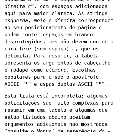
direita
c
”, com espaços adicionados
aqui para maior clareza. As strings
esquerda
,
meio
e
direita
correspondem
ao seu posicionamento de página e
podem conter espaços em branco
desprotegidos, mas não devem conter o
caractere (sem espaço)
c
, que os
delimita. Para resumir, a tabela
apresenta os argumentos de cabeçalho
e rodapé como
clcmcrc
. Escolhas
populares para
c
são o apóstrofo
ASCII “
'
” e aspas duplas ASCII “
"
”.
Esta lista está incompleta; algumas
solicitações são muito complexas para
resumir em uma tabela e algumas que
estão listadas abaixo aceitam
argumentos adicionais não mostrados.
Consulte o
Manual de referência do -