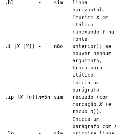
.hl
-
sim
linha
horizontal.
Imprime
X
em
itálico
(anexando
Y
na
fonte
.i [
X
[
Y
]]
-
não
anterior); se
houver nenhum
argumento,
troca para
itálico.
Inicia um
parágrafo
.ip [
X
[
n
]]
n
=5n
sim
recuado (com
marcação
X
(e
recuo
n
)).
Inicia um
parágrafo com a
.lp
-
sim
primeira linha