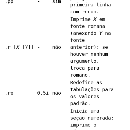
.pp
-
sim
primeira linha
com recuo.
Imprime
X
em
fonte romana
(anexando
Y
na
fonte
.r [
X
[
Y
]]
-
não
anterior); se
houver nenhum
argumento,
troca para
romano.
Redefine as
tabulações para
.re
0.5i
não
os valores
padrão.
Inicia uma
seção numerada;
imprime o