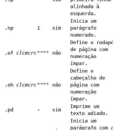
alinhada à
esquerda.
Inicia um
.np
1
sim
parágrafo
numerado.
Define o rodapé
de página com
.of
clcmcrc
""""
não
numeração
ímpar.
Define o
cabeçalho de
.oh
clcmcrc
""""
não
página com
numeração
ímpar.
Imprime um
.pd
-
sim
texto adiado.
Inicia um
parágrafo com a