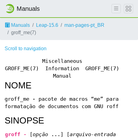
Manuals
Manuals
Leap-15.6
man-pages-pt_BR
groff_me(7)
Scroll to navigation
Miscellaneous
GROFF_ME(7)
Information
GROFF_ME(7)
Manual
NOME
groff_me - pacote de macros “me” para
formatação de documentos com GNU roff
SINOPSE
groff -
[
opção
...] [
arquivo-entrada