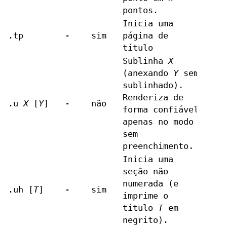
pontos.
Inicia uma
.tp
-
sim
página de
título
Sublinha
X
(anexando
Y
sem
sublinhado).
Renderiza de
.u
X
[
Y
]
-
não
forma confiável
apenas no modo
sem
preenchimento.
Inicia uma
seção não
numerada (e
.uh [
T
]
-
sim
imprime o
título
T
em
negrito).