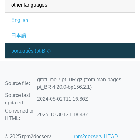
other languages
English
日本語
português (pt-BR)
groff_me.7.pt_BR.gz (from man-pages-
Source file:
pt_BR 4.20.0-bp156.2.1)
Source last
2024-05-02T11:16:36Z
updated:
Converted to
2025-10-30T21:18:48Z
HTML:
© 2025 rpm2docserv
rpm2docserv HEAD