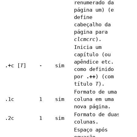
renumerado da
página um) (e
define
cabeçalho da
página para
clcmcrc
).
Inicia um
capítulo (ou
apêndice etc.
.+c [
T
]
-
sim
como definido
por
.++
) (com
título
T
).
Formato de uma
.1c
1
sim
coluna em uma
nova página.
Formato de duas
.2c
1
sim
colunas.
Espaço após