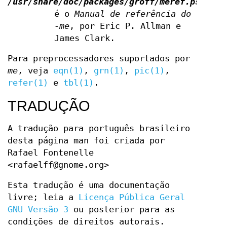
/usr/share/doc/packages/groff/meref.ps
é o
Manual de referência do
-me
, por Eric P. Allman e
James Clark.
Para preprocessadores suportados por
me
, veja
eqn(1)
,
grn(1)
,
pic(1)
,
refer(1)
e
tbl(1)
.
TRADUÇÃO
A tradução para português brasileiro
desta página man foi criada por
Rafael Fontenelle
<rafaelff@gnome.org>
Esta tradução é uma documentação
livre; leia a
Licença Pública Geral
GNU Versão 3
ou posterior para as
condições de direitos autorais.