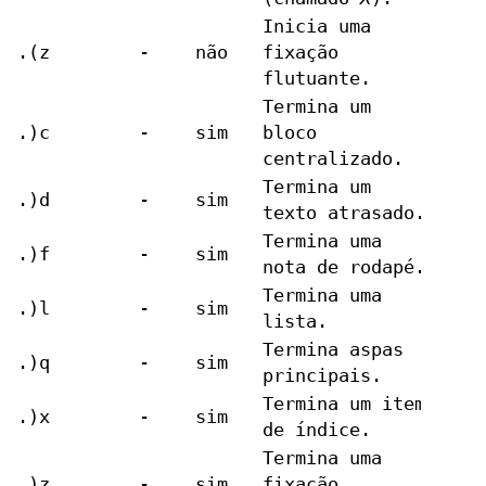
Inicia uma
.(z
-
não
fixação
flutuante.
Termina um
.)c
-
sim
bloco
centralizado.
Termina um
.)d
-
sim
texto atrasado.
Termina uma
.)f
-
sim
nota de rodapé.
Termina uma
.)l
-
sim
lista.
Termina aspas
.)q
-
sim
principais.
Termina um item
.)x
-
sim
de índice.
Termina uma
.)z
-
sim
fixação