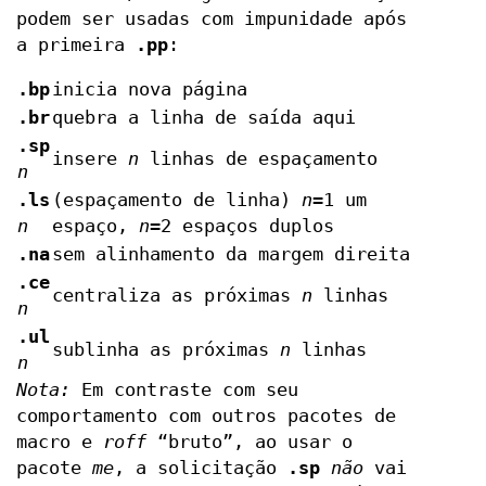
podem ser usadas com impunidade após
a primeira
.pp
:
.bp
inicia nova página
.br
quebra a linha de saída aqui
.sp
insere
n
linhas de espaçamento
n
.ls
(espaçamento de linha)
n
=1 um
n
espaço,
n
=2 espaços duplos
.na
sem alinhamento da margem direita
.ce
centraliza as próximas
n
linhas
n
.ul
sublinha as próximas
n
linhas
n
Nota:
Em contraste com seu
comportamento com outros pacotes de
macro e
roff
“bruto”, ao usar o
pacote
me
, a solicitação
.sp
não
vai