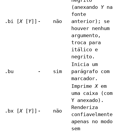
negrito
(anexando
Y
na
fonte
.bi [
X
[
Y
]]
-
não
anterior); se
houver nenhum
argumento,
troca para
itálico e
negrito.
Inicia um
.bu
-
sim
parágrafo com
marcador.
Imprime
X
em
uma caixa (com
Y anexado).
Renderiza
.bx [
X
[
Y
]]
-
não
confiavelmente
apenas no modo
sem