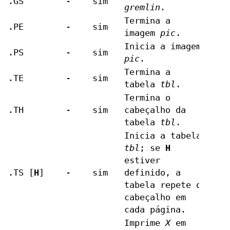
.GS
-
sim
gremlin
.
Termina a
.PE
-
sim
imagem
pic
.
Inicia a imagem
.PS
-
sim
pic
.
Termina a
.TE
-
sim
tabela
tbl
.
Termina o
.TH
-
sim
cabeçalho da
tabela
tbl
.
Inicia a tabela
tbl
; se
H
estiver
.TS [
H
]
-
sim
definido, a
tabela repete o
cabeçalho em
cada página.
Imprime
X
em