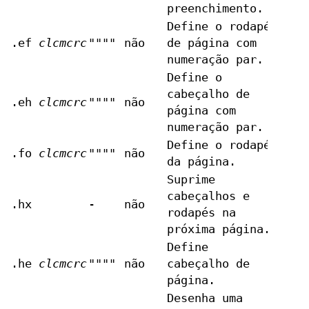
preenchimento.
Define o rodapé
.ef
clcmcrc
""""
não
de página com
numeração par.
Define o
cabeçalho de
.eh
clcmcrc
""""
não
página com
numeração par.
Define o rodapé
.fo
clcmcrc
""""
não
da página.
Suprime
cabeçalhos e
.hx
-
não
rodapés na
próxima página.
Define
.he
clcmcrc
""""
não
cabeçalho de
página.
Desenha uma