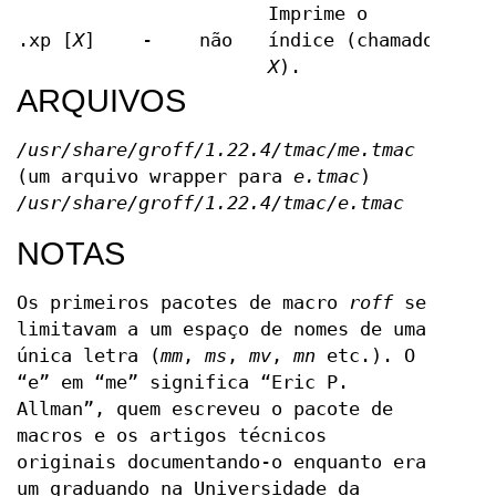
Imprime o
.xp [
X
]
-
não
índice (chamado
X
).
ARQUIVOS
/usr/share/groff/1.22.4/tmac/me.tmac
(um arquivo wrapper para
e.tmac
)
/usr/share/groff/1.22.4/tmac/e.tmac
NOTAS
Os primeiros pacotes de macro
roff
se
limitavam a um espaço de nomes de uma
única letra (
mm
,
ms
,
mv
,
mn
etc.). O
“e” em “me” significa “Eric P.
Allman”, quem escreveu o pacote de
macros e os artigos técnicos
originais documentando-o enquanto era
um graduando na Universidade da