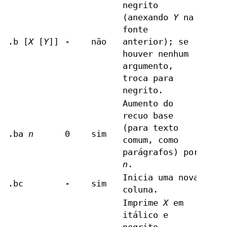
negrito
(anexando
Y
na
fonte
.b [
X
[
Y
]]
-
não
anterior); se
houver nenhum
argumento,
troca para
negrito.
Aumento do
recuo base
(para texto
.ba
n
0
sim
comum, como
parágrafos) por
n
.
Inicia uma nova
.bc
-
sim
coluna.
Imprime
X
em
itálico e