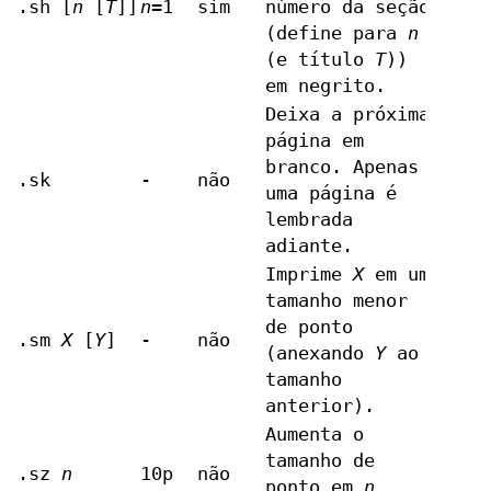
.sh [
n
[
T
]]
n
=1
sim
número da seção
(define para
n
(e título
T
))
em negrito.
Deixa a próxima
página em
branco. Apenas
.sk
-
não
uma página é
lembrada
adiante.
Imprime
X
em um
tamanho menor
de ponto
.sm
X
[
Y
]
-
não
(anexando
Y
ao
tamanho
anterior).
Aumenta o
tamanho de
.sz
n
10p
não
ponto em
n