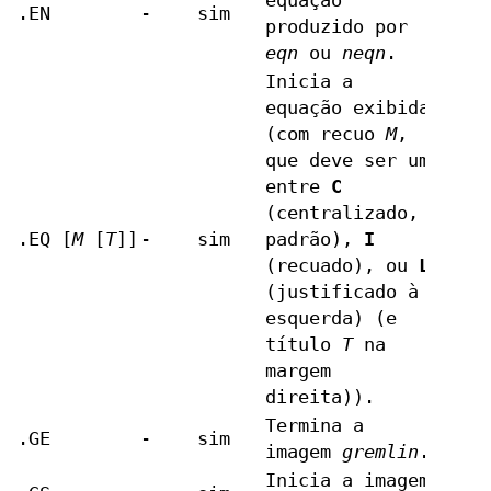
equação
.EN
-
sim
produzido por
eqn
ou
neqn
.
Inicia a
equação exibida
(com recuo
M
,
que deve ser um
entre
C
(centralizado,
.EQ [
M
[
T
]]
-
sim
padrão),
I
(recuado), ou
L
(justificado à
esquerda) (e
título
T
na
margem
direita)).
Termina a
.GE
-
sim
imagem
gremlin
.
Inicia a imagem