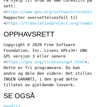
Få hjelp til bruk av GNU coreutils på
nett:
<
https://www.gnu.org/software/coreutils/
>
Rapporter oversettelsesfeil til
<
https://translationproject.org/team/nb.htm
OPPHAVSRETT
Copyright © 2020 Free Software
Foundation, Inc. Lisens GPLv3+: GNU
GPL versjon 3 eller senere
<
https://gnu.org/licenses/gpl.html
>.
Dette er fri programvare. Du kan
endre og dele den videre. Det stilles
INGEN GARANTI, i den grad dette
tillates av gjeldende lovverk.
SE OGSÅ
head(1)