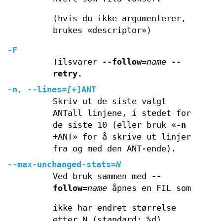
(hvis du ikke argumenterer,
brukes «descriptor»)
-F
Tilsvarer
--follow
=
name
--
retry
.
-n
,
--lines
=
[
+]ANT
Skriv ut de siste valgt
ANTall linjene, i stedet for
de siste 10 (eller bruk «
-n
+ANT» for å skrive ut linjer
fra og med den ANT-ende).
--max-unchanged-stats
=
N
Ved bruk sammen med
--
follow
=
name
åpnes en FIL som
ikke har endret størrelse
etter N (standard: %d)