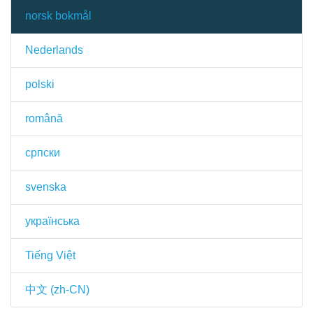
norsk bokmål
Nederlands
polski
română
српски
svenska
українська
Tiếng Việt
中文 (zh-CN)