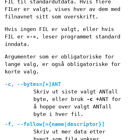
FIL til standardutdata. Hvis flere
FILer er valgt, vises hver av dem med
filnavnet sitt som overskrift.
Hvis ingen FIL er valgt, eller hvis
FIL er «-», leser programmet standard
inndata.
Argumenter som er obligatoriske for
lange valg, er også obligatoriske for
korte valg.
-c
,
--bytes
=
[
+]ANT
Skriv ut siste valgt ANTall
byte, eller bruk
-c
+ANT for
å hoppe over valgt ANTall
byte i hver fil.
-f
,
--follow[=
{name|descriptor}]
Skriv ut mer data etter
hvert som fila vokser.