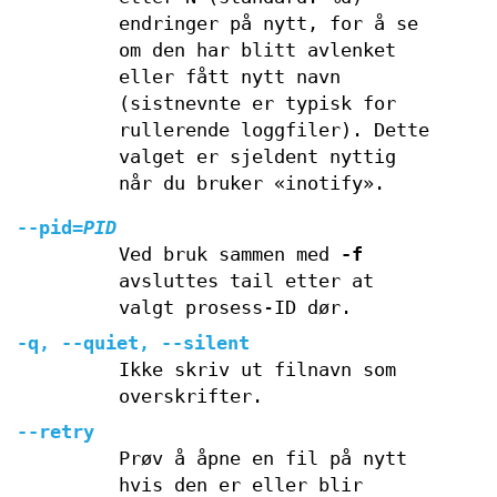
endringer på nytt, for å se
om den har blitt avlenket
eller fått nytt navn
(sistnevnte er typisk for
rullerende loggfiler). Dette
valget er sjeldent nyttig
når du bruker «inotify».
--pid
=
PID
Ved bruk sammen med
-f
avsluttes tail etter at
valgt prosess-ID dør.
-q
,
--quiet
,
--silent
Ikke skriv ut filnavn som
overskrifter.
--retry
Prøv å åpne en fil på nytt
hvis den er eller blir