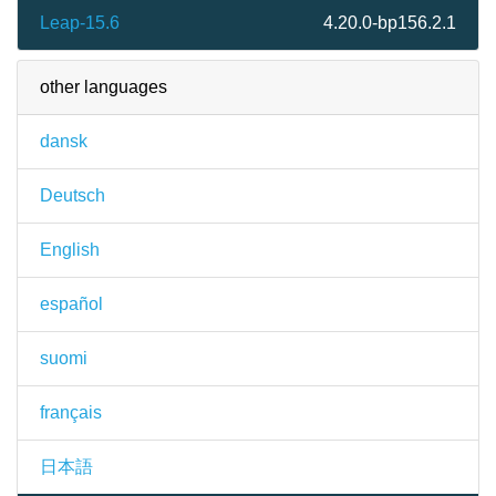
Leap-15.6
4.20.0-bp156.2.1
other languages
dansk
Deutsch
English
español
suomi
français
日本語