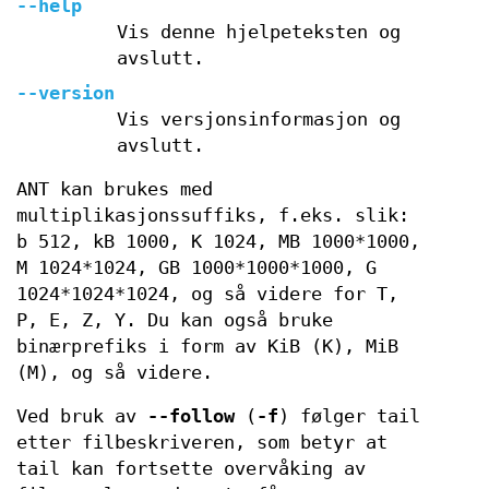
--help
Vis denne hjelpeteksten og
avslutt.
--version
Vis versjonsinformasjon og
avslutt.
ANT kan brukes med
multiplikasjonssuffiks, f.eks. slik:
b 512, kB 1000, K 1024, MB 1000*1000,
M 1024*1024, GB 1000*1000*1000, G
1024*1024*1024, og så videre for T,
P, E, Z, Y. Du kan også bruke
binærprefiks i form av KiB (K), MiB
(M), og så videre.
Ved bruk av
--follow
(
-f
) følger tail
etter filbeskriveren, som betyr at
tail kan fortsette overvåking av