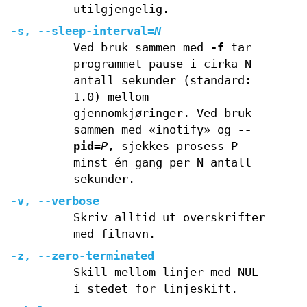
utilgjengelig.
-s
,
--sleep-interval
=
N
Ved bruk sammen med
-f
tar
programmet pause i cirka N
antall sekunder (standard:
1.0) mellom
gjennomkjøringer. Ved bruk
sammen med «inotify» og
--
pid
=
P
, sjekkes prosess P
minst én gang per N antall
sekunder.
-v
,
--verbose
Skriv alltid ut overskrifter
med filnavn.
-z
,
--zero-terminated
Skill mellom linjer med NUL
i stedet for linjeskift.