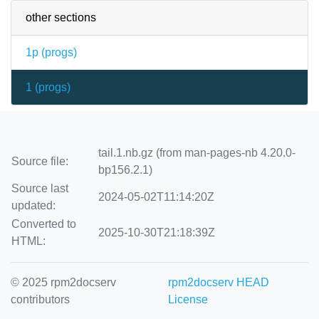
other sections
1p (
progs
)
1 (
progs
)
tail.1.nb.gz (from man-pages-nb 4.20.0-
Source file:
bp156.2.1)
Source last
2024-05-02T11:14:20Z
updated:
Converted to
2025-10-30T21:18:39Z
HTML:
© 2025 rpm2docserv
rpm2docserv HEAD
contributors
License