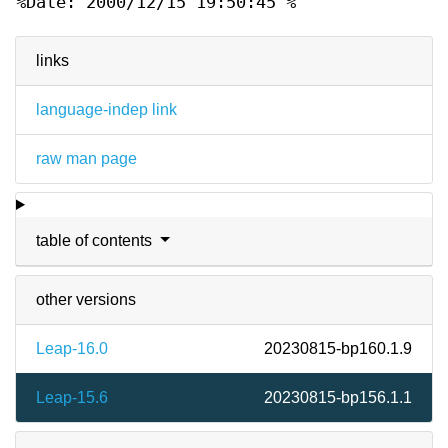
%Date: 2000/12/15 19:50:45 %
links
language-indep link
raw man page
table of contents
other versions
Leap-16.0
20230815-bp160.1.9
Leap-15.6
20230815-bp156.1.1