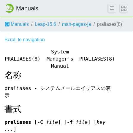
Manuals
Manuals
Leap-15.6
man-pages-ja
praliases(8)
Scroll to navigation
System
PRALIASES(8)
Manager's
PRALIASES(8)
Manual
名称
praliases - システムメールエイリアスの表
示
書式
praliases
[
-C
file
] [
-f
file
] [
key
...
]