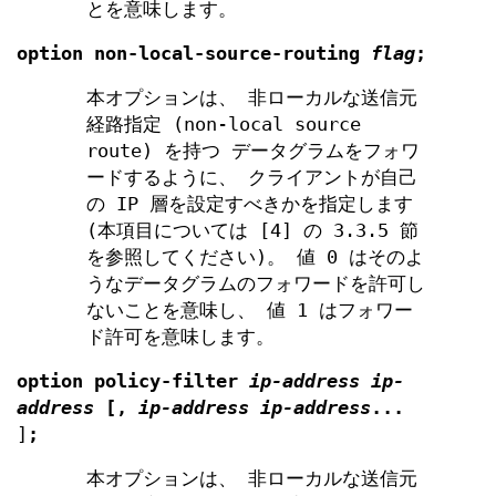
とを意味します。
option
non-local-source-routing
flag
;
本オプションは、 非ローカルな送信元
経路指定 (non-local source
route) を持つ データグラムをフォワ
ードするように、 クライアントが自己
の IP 層を設定すべきかを指定します
(本項目については [4] の 3.3.5 節
を参照してください)。 値 0 はそのよ
うなデータグラムのフォワードを許可し
ないことを意味し、 値 1 はフォワー
ド許可を意味します。
option
policy-filter
ip-address ip-
address
[
,
ip-address ip-address
...
]
;
本オプションは、 非ローカルな送信元