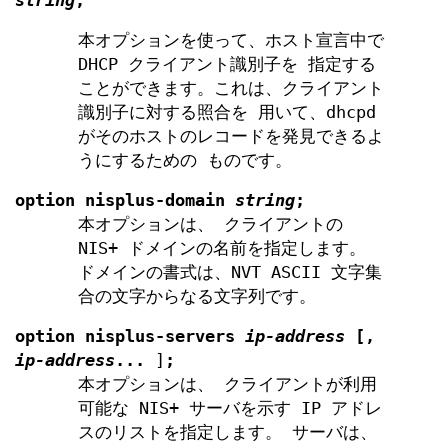
string
;
本オプションを使って、ホスト宣言中で
DHCP クライアント識別子を 指定する
ことができます。これは、クライアント
識別子に対する照合を 用いて、dhcpd
がそのホストのレコードを発見できるよ
うにするための ものです。
option
nisplus-domain
string
;
本オプションは、 クライアントの
NIS+ ドメインの名前を指定します。
ドメインの書式は、NVT ASCII 文字集
合の文字からなる文字列です。
option
nisplus-servers
ip-address
[
,
ip-address
...
]
;
本オプションは、 クライアントが利用
可能な NIS+ サーバを示す IP アドレ
スのリストを指定します。 サーバは、