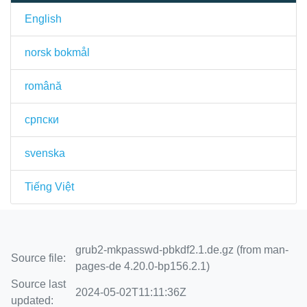
English
norsk bokmål
română
српски
svenska
Tiếng Việt
grub2-mkpasswd-pbkdf2.1.de.gz (from man-
Source file:
pages-de 4.20.0-bp156.2.1)
Source last
2024-05-02T11:11:36Z
updated: