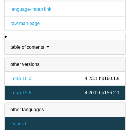
language-indep link
raw man page
table of contents
other versions
Leap-16.0
4.23.1-bp160.1.9
Leap-15.6
4.20.0-bp156.2.1
other languages
Deutsch