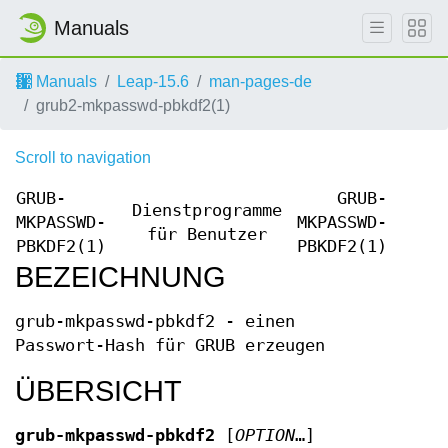
Manuals
Manuals
Leap-15.6
man-pages-de
grub2-mkpasswd-pbkdf2(1)
Scroll to navigation
GRUB-
GRUB-
Dienstprogramme
MKPASSWD-
MKPASSWD-
für Benutzer
PBKDF2(1)
PBKDF2(1)
BEZEICHNUNG
grub-mkpasswd-pbkdf2 - einen
Passwort-Hash für GRUB erzeugen
ÜBERSICHT
grub-mkpasswd-pbkdf2
[
OPTION
…]