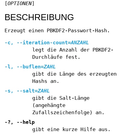
[
OPTIONEN
]
BESCHREIBUNG
Erzeugt einen PBKDF2-Passwort-Hash.
-c
,
--iteration-count
=
ANZAHL
legt die Anzahl der PBKDF2-
Durchläufe fest.
-l
,
--buflen
=
ZAHL
gibt die Länge des erzeugten
Hashs an.
-s
,
--salt
=
ZAHL
gibt die Salt-Länge
(angehängte
Zufallszeichenfolge) an.
-?
,
--help
gibt eine kurze Hilfe aus.