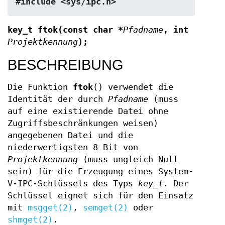
#include <sys/ipc.h>
key_t ftok(const char *
Pfadname
, int
Projektkennung
);
BESCHREIBUNG
Die Funktion
ftok
() verwendet die
Identität der durch
Pfadname
(muss
auf eine existierende Datei ohne
Zugriffsbeschränkungen weisen)
angegebenen Datei und die
niederwertigsten 8 Bit von
Projektkennung
(muss ungleich Null
sein) für die Erzeugung eines System-
V-IPC-Schlüssels des Typs
key_t
. Der
Schlüssel eignet sich für den Einsatz
mit
msgget(2)
,
semget(2)
oder
shmget(2)
.