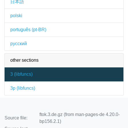
日本語
polski
português (pt-BR)
русский
other sections
3 (
libfuncs
)
3p (
libfuncs
)
ftok.3.de.gz (from man-pages-de 4.20.0-
Source file:
bp156.2.1)