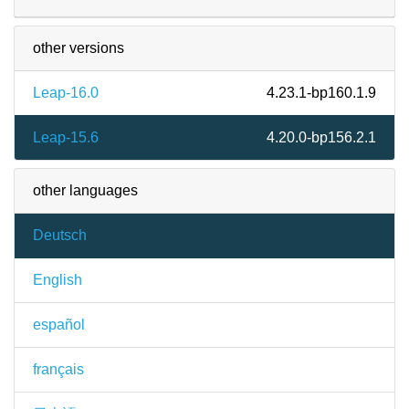
other versions
Leap-16.0
4.23.1-bp160.1.9
Leap-15.6
4.20.0-bp156.2.1
other languages
Deutsch
English
español
français