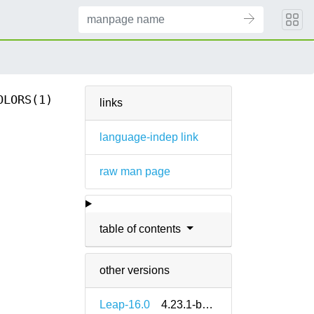
OLORS(1)
links
language-indep link
raw man page
table of contents
other versions
Leap-16.0
4.23.1-bp160.1.9