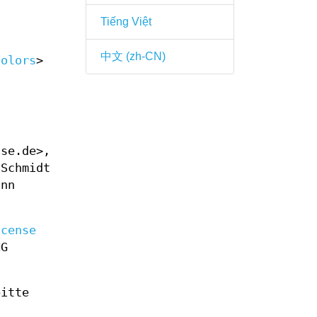
Tiếng Việt
中文 (zh-CN)
colors
>
use.de>,
 Schmidt
ann
icense
NG
bitte