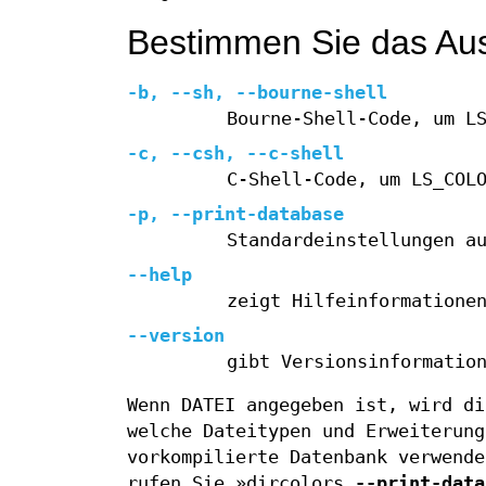
Bestimmen Sie das Au
-b
,
--sh
,
--bourne-shell
Bourne‐Shell‐Code, um L
-c
,
--csh
,
--c-shell
C‐Shell‐Code, um LS_COL
-p
,
--print-database
Standardeinstellungen a
--help
zeigt Hilfeinformatione
--version
gibt Versionsinformatio
Wenn DATEI angegeben ist, wird di
welche Dateitypen und Erweiterung
vorkompilierte Datenbank verwende
rufen Sie »dircolors
--print-data