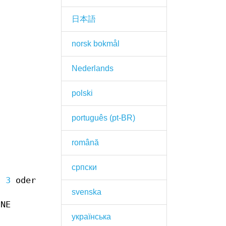
日本語
norsk bokmål
Nederlands
polski
português (pt-BR)
română
српски
n 3
oder
svenska
INE
українська