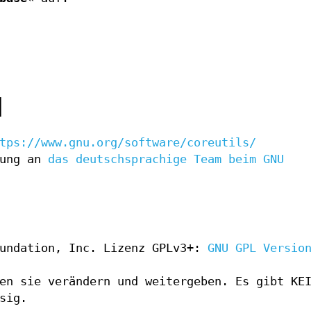
N
tps://www.gnu.org/software/coreutils/
zung an
das deutschsprachige Team beim GNU
oundation, Inc. Lizenz GPLv3+:
GNU GPL Versio
en sie verändern und weitergeben. Es gibt KE
sig.