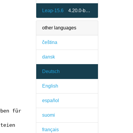
Leap-15.6
4.20.0-bp156.2.1
other languages
čeština
dansk
Deutsch
English
español
rben für
suomi
ateien
français