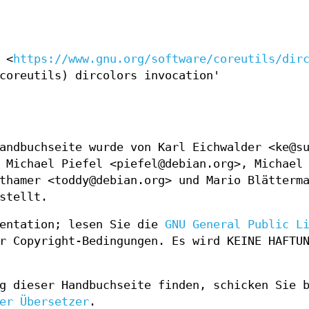
 <
https://www.gnu.org/software/coreutils/dir
coreutils) dircolors invocation'
andbuchseite wurde von Karl Eichwalder <ke@s
 Michael Piefel <piefel@debian.org>, Michael
thamer <toddy@debian.org> und Mario Blätterm
stellt.
mentation; lesen Sie die
GNU General Public L
r Copyright-Bedingungen. Es wird KEINE HAFTU
g dieser Handbuchseite finden, schicken Sie 
er Übersetzer
.