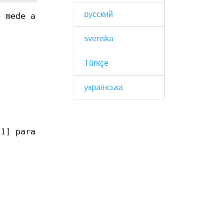
русский
e mede a
svenska
Türkçe
українська
[1] para