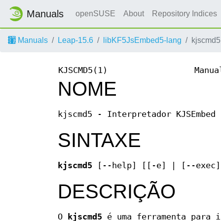
Manuals
openSUSE
About
Repository Indices
Manuals
Leap-15.6
libKF5JsEmbed5-lang
kjscmd5
KJSCMD5(1)
Manua
NOME
kjscmd5 - Interpretador KJSEmbed 
SINTAXE
kjscmd5
[--help] [[-e] | [--exec]
DESCRIÇÃO
O
kjscmd5
é uma ferramenta para i