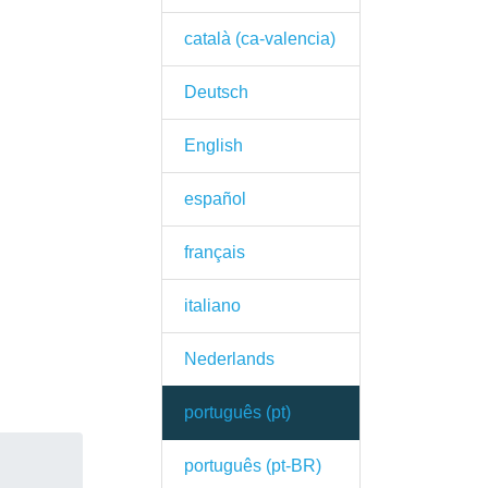
català (ca-valencia)
Deutsch
English
español
français
italiano
Nederlands
português (pt)
português (pt-BR)