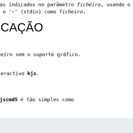
mas indicados no parâmetro
ficheiro
, usando o
a o '-' (stdin) como
ficheiro
.
ICAÇÃO
heiro
sem o suporte gráfico.
teractivo
kjs
.
jscmd5
é tão simples como