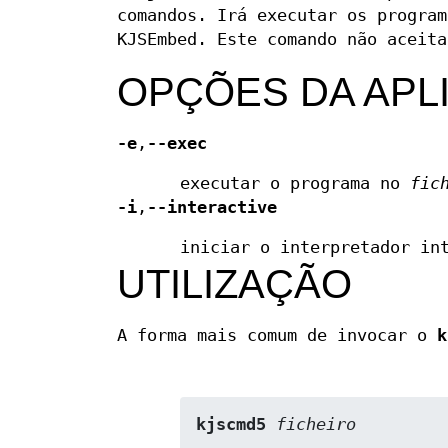
comandos. Irá executar os progra
KJSEmbed. Este comando não aceit
OPÇÕES DA APL
-e
,
--exec
executar o programa no
fic
-i
,
--interactive
iniciar o interpretador in
UTILIZAÇÃO
A forma mais comum de invocar o
k
kjscmd5
ficheiro