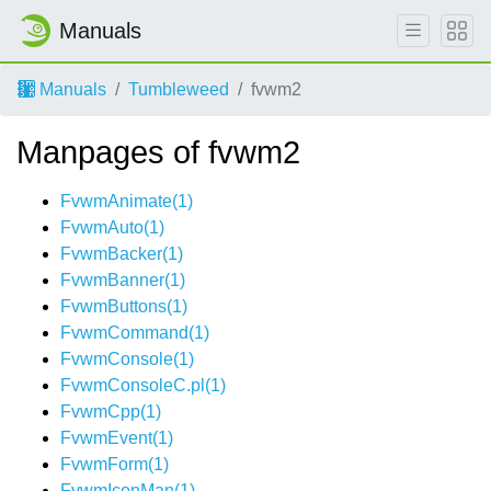
Manuals
Manuals
Tumbleweed
fvwm2
Manpages of fvwm2
FvwmAnimate(1)
FvwmAuto(1)
FvwmBacker(1)
FvwmBanner(1)
FvwmButtons(1)
FvwmCommand(1)
FvwmConsole(1)
FvwmConsoleC.pl(1)
FvwmCpp(1)
FvwmEvent(1)
FvwmForm(1)
FvwmIconMan(1)